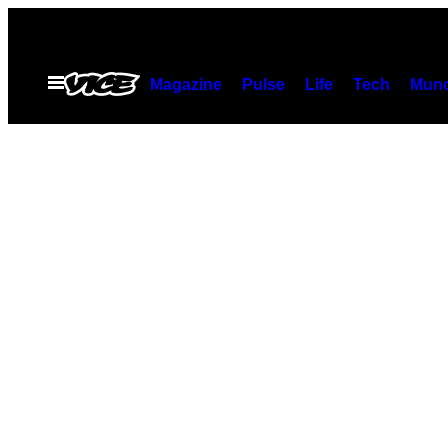
Skip
to
content
Open
Magazine
Pulse
Life
Tech
Munc
Menu