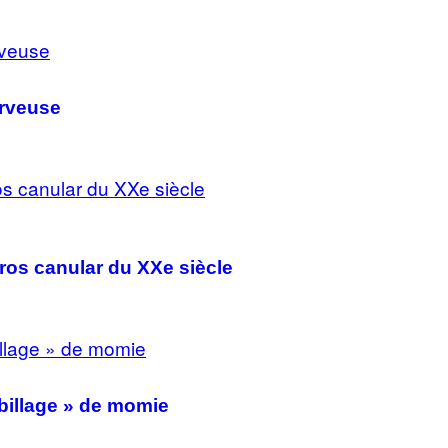
erveuse
 gros canular du XXe siècle
abillage » de momie