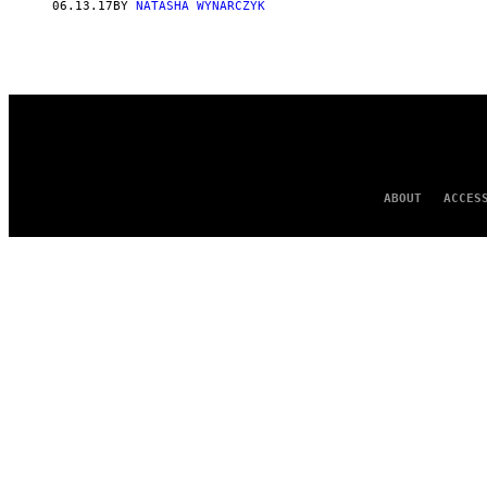
06.13.17
BY
NATASHA WYNARCZYK
ABOUT
ACCES