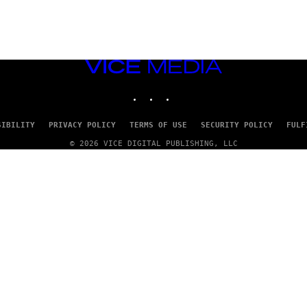
VICE
MEDIA
INSTAGRAM
TIKTOK
YOUTUBE
SIBILITY
PRIVACY POLICY
TERMS OF USE
SECURITY POLICY
FULF
© 2026 VICE DIGITAL PUBLISHING, LLC