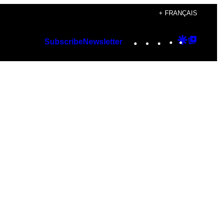
+ FRANÇAIS
Instagram
TikTok
YouTube
Google
Googl
Subscribe
Newsletter
Discover
Top
Posts