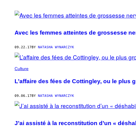
POSTS
BY
Avec les femmes atteintes de grossesse n
THIS
AUTHOR
09.22.17
BY
NATASHA WYNARCZYK
Culture
L’affaire des fées de Cottingley, ou le plus
09.06.17
BY
NATASHA WYNARCZYK
J’ai assisté à la reconstitution d’un « désh