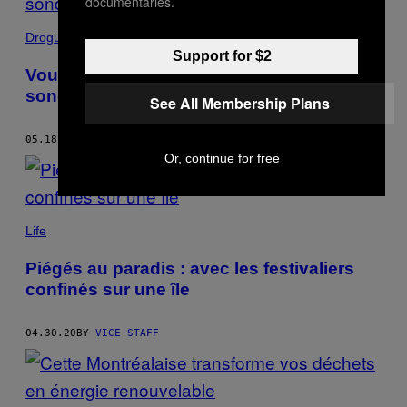
documentaries.
Drogue
Support for $2
Vous avez 15 minutes ? Répondez à ce
sondage sur l’alcool et la drogue
See All Membership Plans
05.18.20
BY
VICE STAFF
Or, continue for free
Life
Piégés au paradis : avec les festivaliers
confinés sur une île
04.30.20
BY
VICE STAFF