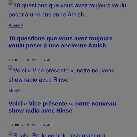
POSTS
BY
THIS
Société
AUTHOR
10 questions que vous avez toujours
voulu poser à une ancienne Amish
10.01.20
BY
VICE STAFF
Music
Voici « Vice présente », notre nouveau
show radio avec Rinse
09.08.20
BY
VICE STAFF