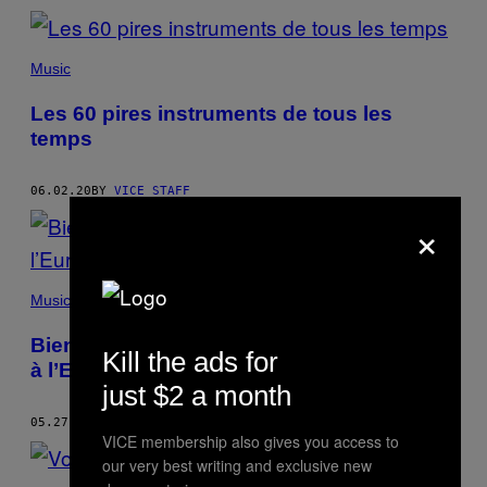
Music
Les 60 pires instruments de tous les
temps
06.02.20
BY
VICE STAFF
×
Music
Bienvenue dans notre concours alternatif
Kill the ads for
à l’Eurovision
just $2 a month
05.27.20
BY
VICE STAFF
VICE membership also gives you access to
our very best writing and exclusive new