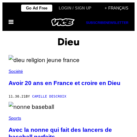
Skip
Go Ad Free
LOGIN / SIGN UP
+ FRANÇAIS
to
Open
content
SUBSCRIBE
NEWSLETTER
Menu
Dieu
Société
Avoir 20 ans en France et croire en Dieu
11.30.21
BY
CAMILLE DESCROIX
Sports
Avec la nonne qui fait des lancers de
baseball parfaits