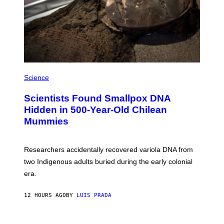
E
T
T
Y
I
M
A
G
E
A
S
M
Science
U
C
Scientists Found Smallpox DNA
H
,
Hidden in 500-Year-Old Chilean
M
Mummies
U
C
H
O
Researchers accidentally recovered variola DNA from
L
D
two Indigenous adults buried during the early colonial
E
era.
R
C
H
12 HOURS AGO
BY
LUIS PRADA
I
L
E
A