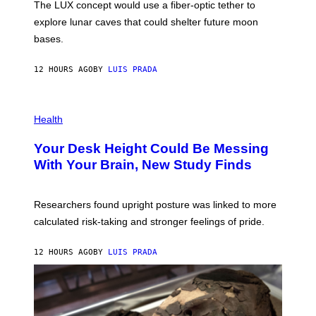
The LUX concept would use a fiber-optic tether to
R
D
E
R
explore lunar caves that could shelter future moon
I
P
M
bases.
I
A
X
G
E
E
12 HOURS AGO
BY
LUIS PRADA
L
)
/
G
E
P
T
H
Health
T
O
Y
T
I
Your Desk Height Could Be Messing
O
M
:
With Your Brain, New Study Finds
A
B
G
A
E
T
S
U
Researchers found upright posture was linked to more
H
calculated risk-taking and stronger feelings of pride.
A
N
T
12 HOURS AGO
BY
LUIS PRADA
O
K
E
R
/
G