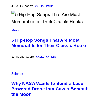
N
B
4 HOURS AGO
BY
ASHLEY FIKE
Y
R
E
E
S
(
A
P
Music
H
O
5 Hip-Hop Songs That Are Most
T
O
Memorable for Their Classic Hooks
B
Y
S
11 HOURS AGO
BY
CALEB CATLIN
T
E
V
E
P
G
H
Science
R
O
A
T
Why NASA Wants to Send a Laser-
N
O
I
:
Powered Drone Into Caves Beneath
T
N
the Moon
Z
A
/
S
W
A
I
;