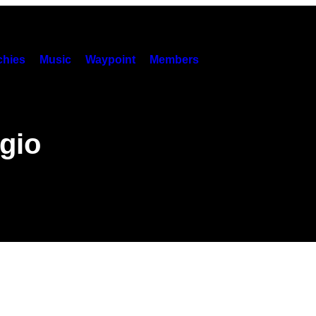
hies
Music
Waypoint
Members
gio