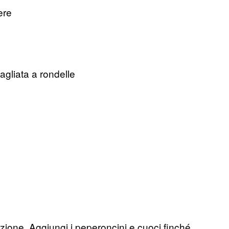
gere
agliata a rondelle
zione. Aggiungi i peperoncini e cuoci finché