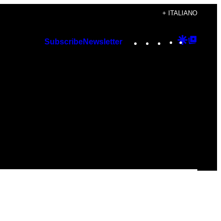
+ ITALIANO
Instagram
TikTok
YouTube
Google
Googl
Subscribe
Newsletter
Discover
Top
Posts