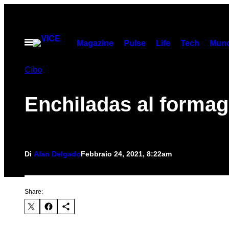
Vai
al
contenuto
Apri
Magazine
Pulse
Life
Tech
Munc
il
menu
Cibo
Enchiladas al formag
Di
Alan Delgado
Febbraio 24, 2021, 8:22am
Share: