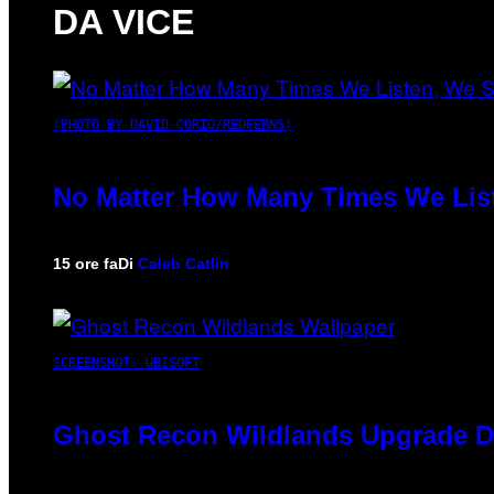
DA VICE
(PHOTO BY DAVID CORIO/REDFERNS)
No Matter How Many Times We List
15 ore fa
Di
Caleb Catlin
SCREENSHOT: UBISOFT
Ghost Recon Wildlands Upgrade De