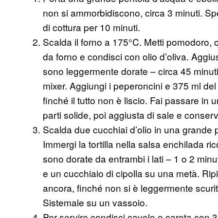
non si ammorbidiscono, circa 3 minuti. Spegn
di cottura per 10 minuti.
Scalda il forno a 175°C. Metti pomodoro, ci
da forno e condisci con olio d’oliva. Aggius
sono leggermente dorate – circa 45 minuti.
mixer. Aggiungi i peperoncini e 375 ml del 
finché il tutto non è liscio. Fai passare in 
parti solide, poi aggiusta di sale e conserv
Scalda due cucchiai d’olio in una grande 
Immergi la tortilla nella salsa enchilada 
sono dorate da entrambi i lati – 1 o 2 min
e un cucchiaio di cipolla su una metà. Ripi
ancora, finché non si è leggermente scurita 
Sistemale su un vassoio.
Per servire condisci cavolo e carota con 3 