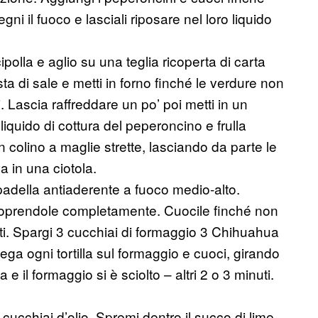
i il fuoco e lasciali riposare nel loro liquido
polla e aglio su una teglia ricoperta di carta
ta di sale e metti in forno finché le verdure non
 Lascia raffreddare un po’ poi metti in un
liquido di cottura del peperoncino e frulla
un colino a maglie strette, lasciando da parte le
a in una ciotola.
padella antiaderente a fuoco medio-alto.
ricoprendole completamente. Cuocile finché non
uti. Spargi 3 cucchiai di formaggio 3 Chihuahua
ega ogni tortilla sul formaggio e cuoci, girando
e il formaggio si è sciolto – altri 2 o 3 minuti.
cucchiai d’olio. Spremi dentro il succo di lime