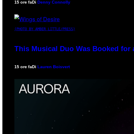
15 ore fa
Di
Denny Connolly
(PHOTO BY AMBER LITTLE/PRESS)
This Musical Duo Was Booked for a 
15 ore fa
Di
Lauren Boisvert