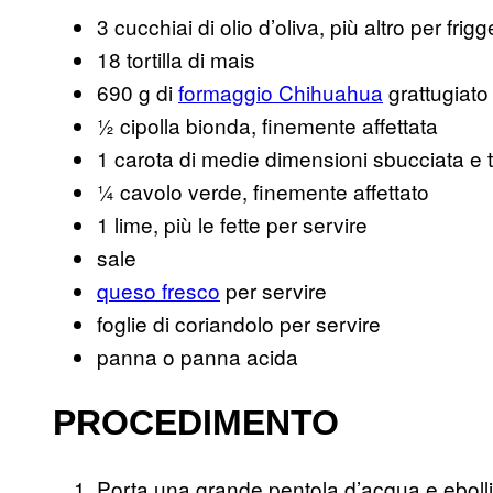
3 cucchiai di olio d’oliva, più altro per frig
18 tortilla di mais
690 g di
formaggio Chihuahua
grattugiato
½ cipolla bionda, finemente affettata
1 carota di medie dimensioni sbucciata e t
¼ cavolo verde, finemente affettato
1 lime, più le fette per servire
sale
queso fresco
per servire
foglie di coriandolo per servire
panna o panna acida
PROCEDIMENTO
Porta una grande pentola d’acqua e ebolli