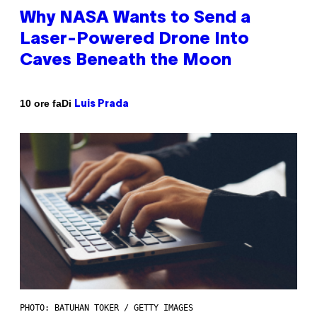
Why NASA Wants to Send a
Laser-Powered Drone Into
Caves Beneath the Moon
Di
10 ore fa
Luis Prada
PHOTO: BATUHAN TOKER / GETTY IMAGES