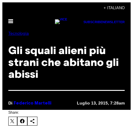
Vai
+ ITALIANO
al
Apri
contenuto
SUBSCRIBE
NEWSLETTER
il
menu
Tecnología
Gli squali alieni più
strani che abitano gli
abissi
Di
Luglio 13, 2015, 7:28am
Federico Martelli
Share: