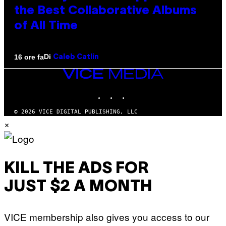
the Best Collaborative Albums
of All Time
Di
16 ore fa
Caleb Catlin
VICE
MEDIA
INSTAGRAM
TIKTOK
YOUTUBE
© 2026 VICE DIGITAL PUBLISHING, LLC
×
KILL THE ADS FOR
JUST $2 A MONTH
VICE membership also gives you access to our