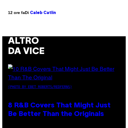
Di
12 ore fa
Caleb Catlin
ALTRO
DA VICE
(PHOTO BY EBET ROBERTS/REDFERNS)
8 R&B Covers That Might Just
Be Better Than the Originals