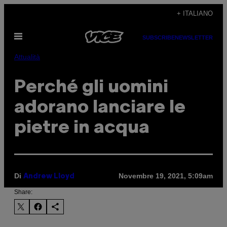
Vai
+ ITALIANO
al
Apri
contenuto
SUBSCRIBE
NEWSLETTER
il
menu
Attualità
Perché gli uomini
adorano lanciare le
pietre in acqua
Di
Novembre 19, 2021, 5:09am
Andrew Lloyd
Share: