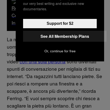
our very best writing and exclusive new
Read Next
documentaries.
Come renderti meno imbarazzante su
Instagram – una guida per uomini
Support for $2
See All Membership Plans
La maggior parte dei video contiene infatti più
uomini che cooperano per alzare dei massi
Or, continue for free
troppo pesanti per il singolo. Ma anche i
video
con una sola persona
sono diventati
spunti di conversazione per migliaia di tizi su
internet. “Da ragazzini tutti lanciano pietre. Se
poi riesci a rompere una finestra e a
scappare, è ancora più divertente,” ricorda
Ferring. “E vuoi sempre scoprire chi riesce a
scagliare la pietra più lontano. È un gran