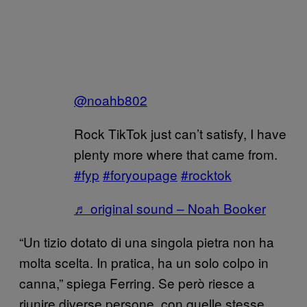
@noahb802
Rock TikTok just can’t satisfy, I have
plenty more where that came from.
#fyp
#foryoupage
#rocktok
♬ original sound – Noah Booker
“Un tizio dotato di una singola pietra non ha
molta scelta. In pratica, ha un solo colpo in
canna,” spiega Ferring. Se però riesce a
riunire diverse persone, con quelle stesse