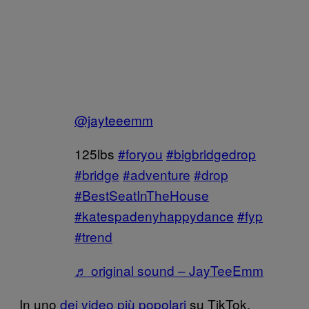
@jayteeemm
125lbs
#foryou
#bigbridgedrop
#bridge
#adventure
#drop
#BestSeatInTheHouse
#katespadenyhappydance
#fyp
#trend
♬ original sound – JayTeeEmm
In uno
dei video più popolari
su TikTok,