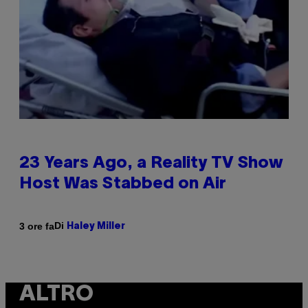
23 Years Ago, a Reality TV Show
Host Was Stabbed on Air
Di
3 ore fa
Haley Miller
ALTRO