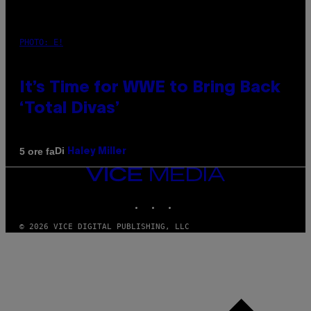
PHOTO: E!
It’s Time for WWE to Bring Back
‘Total Divas’
Di
5 ore fa
Haley Miller
VICE
MEDIA
INSTAGRAM
TIKTOK
YOUTUBE
© 2026 VICE DIGITAL PUBLISHING, LLC