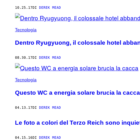
AUTHOR
10.25.17
DI
DEREK MEAD
Tecnología
Dentro Ryugyuong, il colossale hotel abba
08.30.17
DI
DEREK MEAD
Tecnología
Questo WC a energia solare brucia la cacca
04.13.17
DI
DEREK MEAD
Le foto a colori del Terzo Reich sono inquie
04.15.16
DI
DEREK MEAD