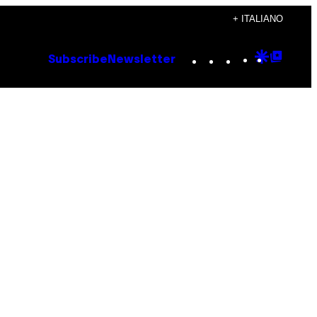
+ ITALIANO
Instagram
TikTok
YouTube
Google
Goog
Subscribe
Newsletter
Discove
Top
Posts