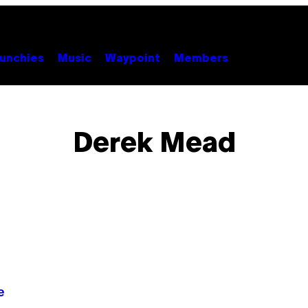
unchies
Music
Waypoint
Members
Derek Mead
e