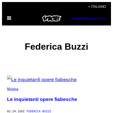
Vai
+ ITALIANO
al
Apri
contenuto
SUBSCRIBE
NEWSLETTER
il
menu
Federica Buzzi
POSTS
BY
Música
THIS
Le inquietanti opere fiabesche
AUTHOR
02.24.15
DI
FEDERICA BUZZI