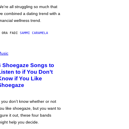
e’re all struggling so much that
e combined a dating trend with a
inancial wellness trend.
 ORA FA
DI
SAMMI CARAMELA
usic
4 Shoegaze Songs to
Listen to if You Don’t
Know if You Like
Shoegaze
f you don’t know whether or not
ou like shoegaze, but you want to
igure it out, these four bands
ight help you decide.