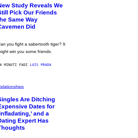
New Study Reveals We
Still Pick Our Friends
the Same Way
Cavemen Did
an you fight a sabertooth tiger? It
ight win you some friends.
4 MINUTI FA
DI
LUIS PRADA
elationships
Singles Are Ditching
Expensive Dates for
‘Infladating,’ and a
Dating Expert Has
Thoughts