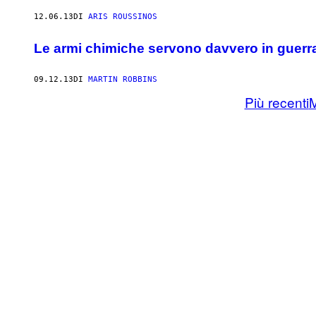
12.06.13
DI
ARIS ROUSSINOS
Le armi chimiche servono davvero in guerr
09.12.13
DI
MARTIN ROBBINS
Più recenti
M