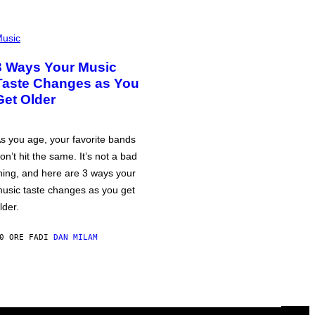
usic
3 Ways Your Music
Taste Changes as You
Get Older
s you age, your favorite bands
on’t hit the same. It’s not a bad
hing, and here are 3 ways your
usic taste changes as you get
lder.
0 ORE FA
DI
DAN MILAM