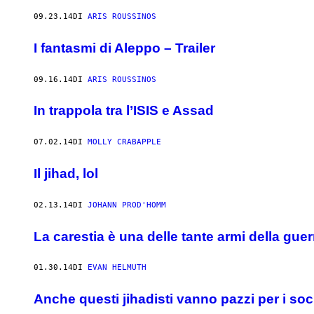
09.23.14
DI
ARIS ROUSSINOS
I fantasmi di Aleppo – Trailer
09.16.14
DI
ARIS ROUSSINOS
In trappola tra l’ISIS e Assad
07.02.14
DI
MOLLY CRABAPPLE
Il jihad, lol
02.13.14
DI
JOHANN PROD'HOMM
La carestia è una delle tante armi della guerr
01.30.14
DI
EVAN HELMUTH
Anche questi jihadisti vanno pazzi per i soc