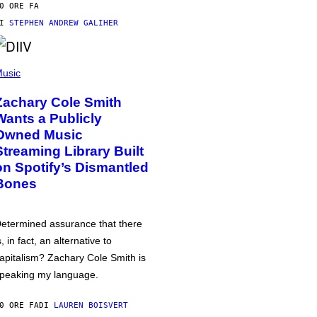
0 ORE FA
DI
STEPHEN ANDREW GALIHER
usic
Zachary Cole Smith
Wants a Publicly
Owned Music
Streaming Library Built
on Spotify’s Dismantled
Bones
etermined assurance that there
s, in fact, an alternative to
apitalism? Zachary Cole Smith is
peaking my language.
0 ORE FA
DI
LAUREN BOISVERT