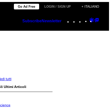
Go Ad Free
LOGIN / SIGN UP
+ ITALIANO
Instagram
TikTok
YouTube
Google
Googl
Subscribe
Newsletter
Discover
Top
Posts
edi tutti
li Ultimi Articoli
cience