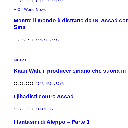
11.23.15
DI
ARIS ROUSSINOS
VICE World News
Mentre il mondo è distratto da IS, Assad c
Siria
11.19.15
DI
SAMUEL OAKFORD
Música
Kaan Wafi, il producer siriano che suona in 
11.16.15
DI
NINA MASHUROVA
I jihadisti contro Assad
05.27.15
DI
SALAM RIZK
I fantasmi di Aleppo – Parte 1