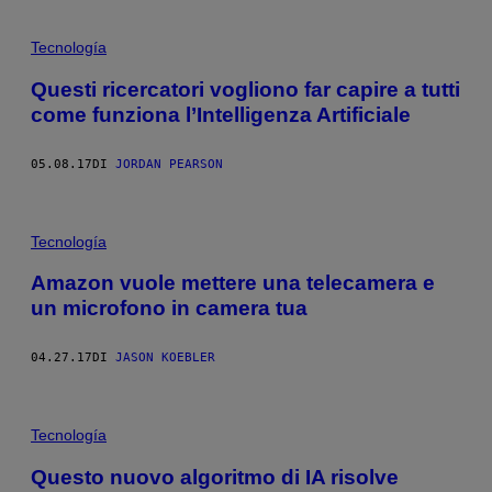
Tecnología
Questi ricercatori vogliono far capire a tutti
come funziona l’Intelligenza Artificiale
05.08.17
DI
JORDAN PEARSON
Tecnología
Amazon vuole mettere una telecamera e
un microfono in camera tua
04.27.17
DI
JASON KOEBLER
Tecnología
Questo nuovo algoritmo di IA risolve