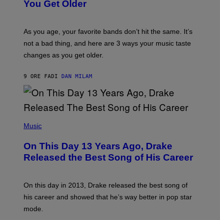
I
You Get Older
A
L
G
L
E
U
T
S
As you age, your favorite bands don’t hit the same. It’s
T
T
not a bad thing, and here are 3 ways your music taste
Y
R
I
A
changes as you get older.
M
T
A
I
G
O
9 ORE FA
DI
DAN MILAM
E
N
S
B
)
Y
I
A
(
N
P
Music
W
H
A
O
L
On This Day 13 Years Ago, Drake
T
D
O
I
Released the Best Song of His Career
B
E
Y
/
G
G
A
E
On this day in 2013, Drake released the best song of
R
T
his career and showed that he’s way better in pop star
Y
T
G
Y
mode.
E
I