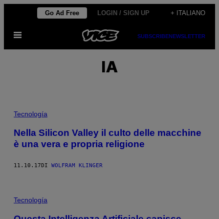
Vai
Go Ad Free
LOGIN / SIGN UP
+ ITALIANO
al
Apri
contenuto
SUBSCRIBE
NEWSLETTER
il
menu
IA
Tecnología
Nella Silicon Valley il culto delle macchine
è una vera e propria religione
11.10.17
DI
WOLFRAM KLINGER
Tecnología
Questa Intelligenza Artificiale capisce