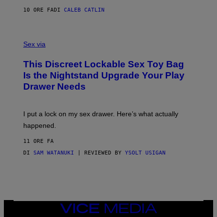
R
M
S
A
10 ORE FA
DI
CALEB CATLIN
H
G
O
E
F
S
S
F
A
Sex via
/
M
W
W
I
This Discreet Lockable Sex Toy Bag
A
R
T
E
Is the Nightstand Upgrade Your Play
A
I
Drawer Needs
N
M
U
A
K
G
I
E
I put a lock on my sex drawer. Here’s what actually
F
)
O
happened.
R
V
11 ORE FA
I
C
DI
SAM WATANUKI
| REVIEWED BY
YSOLT USIGAN
E
VICE
MEDIA