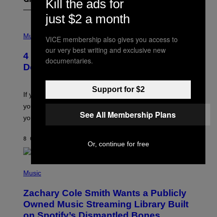
Kill the ads for
Gli Ultimi Articoli
just $2 a month
P
H
Music
VICE membership also gives you access to
O
our very best writing and exclusive new
T
4 Shoegaze Songs to Listen to if You
O
documentaries.
B
Don’t Know if You Like Shoegaze
Y
S
C
Support for $2
O
If you don’t know whether or not you like shoegaze, but
T
you want to figure it out, these four bands might help
T
See All Membership Plans
L
you decide.
E
G
A
8 ORE FA
DI
STEPHEN ANDREW GALIHER
Or, continue for free
T
O
/
(
G
P
Music
E
H
T
O
T
Zachary Cole Smith Wants a Publicly
T
Y
O
I
Owned Music Streaming Library Built
B
M
on Spotify’s Dismantled Bones
Y
A