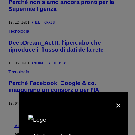
Perché non siamo ancora pronti per la
Superintelligenza
10.12.16
DI
PHIL TORRES
Tecnología
DeepDream_Act II: l’ipercubo che
riproduce il flusso di dati della rete
10.05.16
DI
ANTONELLA DI BIASE
Tecnología
Perché Facebook, Google & co.
inaugurano un consorzio per l’IA
×
10.04.16
DI
ANDREA DANIELE SIGNORELLI
Più recenti
Meno recenti
Vedi tutti