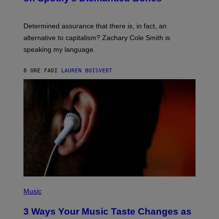
R
G
O
E
B
S
Determined assurance that there is, in fact, an
E
R
alternative to capitalism? Zachary Cole Smith is
T
speaking my language.
O
P
A
8 ORE FA
DI
LAUREN BOISVERT
N
U
C
C
I
–
C
O
R
B
I
S
/
C
O
R
P
B
H
Music
I
O
S
T
3 Ways Your Music Taste Changes as
V
O
I