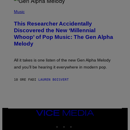
/
(
G
P
Music
E
H
T
O
T
This Researcher Accidentally
T
Y
O
I
Discovered the New ‘Millennial
B
M
Whoop’ of Pop Music: The Gen Alpha
Y
A
T
G
Melody
A
E
Y
S
L
F
O
O
All it takes is one listen of the new Gen Alpha Melody
R
R
and you’ll be hearing it everywhere in modern pop.
H
R
I
A
L
D
10 ORE FA
DI
LAUREN BOISVERT
L
I
/
O
G
D
E
I
T
S
T
N
Y
E
I
Y
VICE
M
MEDIA
A
INSTAGRAM
TIKTOK
YOUTUBE
G
E