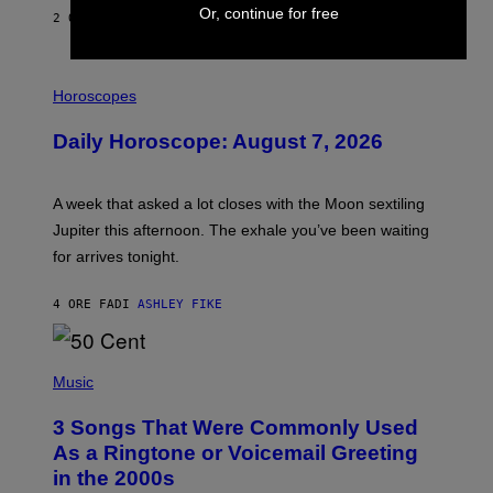
Or, continue for free
2 ORE FA
DI
EMMA GARLAND
I
L
Horoscopes
L
U
Daily Horoscope: August 7, 2026
S
T
R
A
A week that asked a lot closes with the Moon sextiling
T
I
Jupiter this afternoon. The exhale you’ve been waiting
O
for arrives tonight.
N
B
Y
4 ORE FA
DI
ASHLEY FIKE
R
E
E
S
P
A
H
Music
.
O
T
3 Songs That Were Commonly Used
O
B
As a Ringtone or Voicemail Greeting
Y
in the 2000s
G