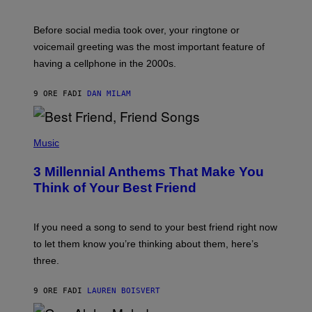
R
E
G
Before social media took over, your ringtone or
O
R
voicemail greeting was the most important feature of
Y
having a cellphone in the 2000s.
B
O
J
9 ORE FA
DI
DAN MILAM
O
R
Q
U
P
E
H
Music
Z
O
/
T
G
3 Millennial Anthems That Make You
O
E
B
Think of Your Best Friend
T
Y
T
K
Y
E
I
V
If you need a song to send to your best friend right now
M
I
A
to let them know you’re thinking about them, here’s
N
G
W
three.
E
I
S
N
T
9 ORE FA
DI
LAUREN BOISVERT
E
R