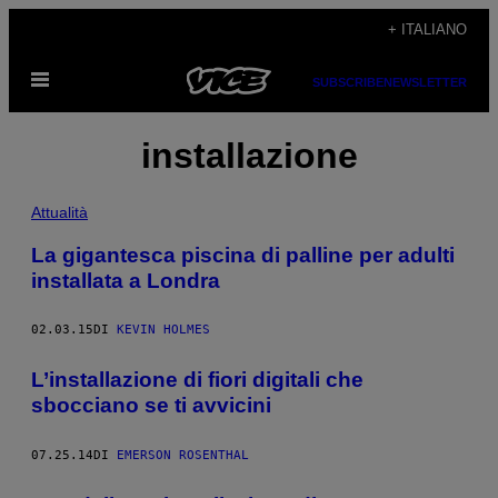
Vai
+ ITALIANO
al
Apri
contenuto
SUBSCRIBE
NEWSLETTER
il
menu
installazione
Attualità
La gigantesca piscina di palline per adulti
installata a Londra
02.03.15
DI
KEVIN HOLMES
L’installazione di fiori digitali che
sbocciano se ti avvicini
07.25.14
DI
EMERSON ROSENTHAL