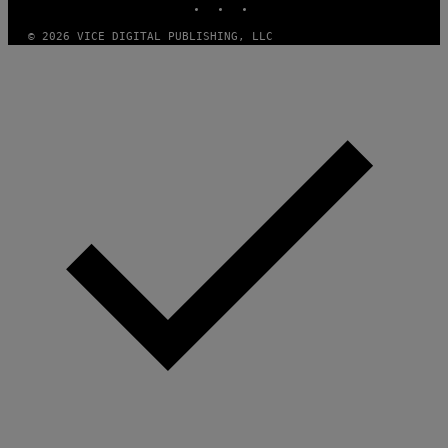
T
N
T
W
Y
A
© 2026 VICE DIGITAL PUBLISHING, LLC
I
L
M
D
A
I
G
E
E
/
S
G
)
E
T
T
Y
I
M
A
G
E
S