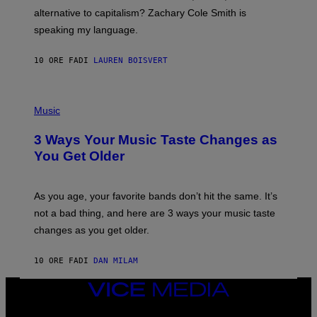
R
alternative to capitalism? Zachary Cole Smith is
T
speaking my language.
O
P
A
10 ORE FA
DI
LAUREN BOISVERT
N
U
C
C
P
I
H
Music
–
O
C
T
O
3 Ways Your Music Taste Changes as
O
R
I
You Get Older
B
L
I
L
S
U
/
S
As you age, your favorite bands don’t hit the same. It’s
C
T
O
not a bad thing, and here are 3 ways your music taste
R
R
A
changes as you get older.
B
T
I
I
S
O
10 ORE FA
DI
DAN MILAM
V
N
I
B
A
VICE
Y
G
I
MEDIA
E
A
INSTAGRAM
TIKTOK
YOUTUBE