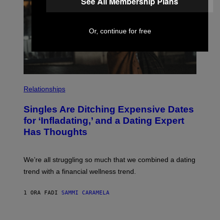
See All Membership Plans
K
/
G
E
Or, continue for free
T
T
Y
I
M
A
P
G
H
E
Relationships
O
S
T
Singles Are Ditching Expensive Dates
O
:
for ‘Infladating,’ and a Dating Expert
P
Has Thoughts
I
X
E
L
We’re all struggling so much that we combined a dating
S
E
trend with a financial wellness trend.
F
F
E
1 ORA FA
DI
SAMMI CARAMELA
C
T
/
P