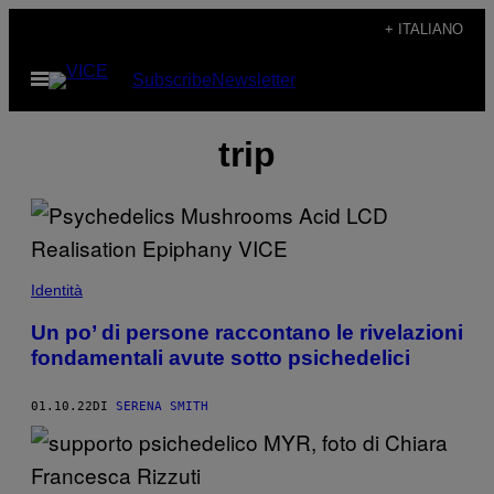
Vai
+ ITALIANO
al
Apri
Subscribe
Newsletter
contenuto
il
menu
trip
Identità
Un po’ di persone raccontano le rivelazioni
fondamentali avute sotto psichedelici
01.10.22
DI
SERENA SMITH