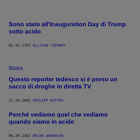
Sono stato all’Inauguration Day di Trump
sotto acido
01.23.17
DI
ALLISON TIERNEY
Música
Questo reporter tedesco si è preso un
sacco di droghe in diretta TV
11.29.16
DI
PHILIPP KUTTER
Perché vediamo quel che vediamo
quando siamo in acido
06.28.13
DI
BRIAN ANDERSON