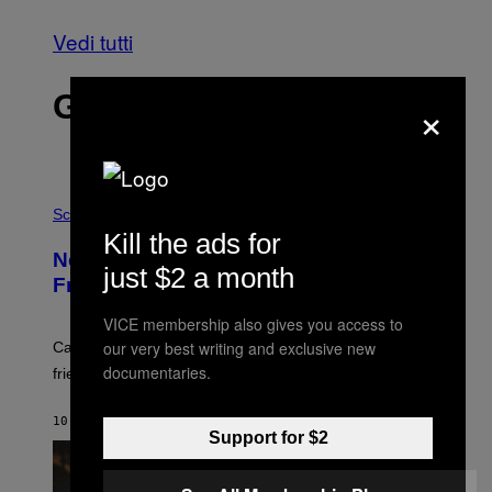
Vedi tutti
GLI ULTIMI ARTICOLI
×
P
H
Science
O
Kill the ads for
T
New Study Reveals We Still Pick Our
O
just $2 a month
:
Friends the Same Way Cavemen Did
C
S
VICE membership also gives you access to
A
-
our very best writing and exclusive new
Can you fight a sabertooth tiger? It might win you some
P
documentaries.
friends.
R
I
N
10 MINUTI FA
DI
LUIS PRADA
T
Support for $2
S
T
O
C