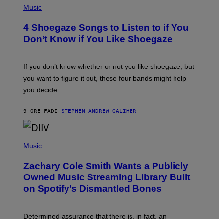
G
H
Music
E
O
T
T
T
4 Shoegaze Songs to Listen to if You
O
Y
B
I
Don’t Know if You Like Shoegaze
Y
M
S
A
C
G
O
If you don’t know whether or not you like shoegaze, but
E
T
S
you want to figure it out, these four bands might help
T
L
you decide.
E
G
A
9 ORE FA
DI
STEPHEN ANDREW GALIHER
T
O
/
(
G
P
Music
E
H
T
O
T
Zachary Cole Smith Wants a Publicly
T
Y
O
I
Owned Music Streaming Library Built
B
M
on Spotify’s Dismantled Bones
Y
A
R
G
O
E
B
S
Determined assurance that there is, in fact, an
E