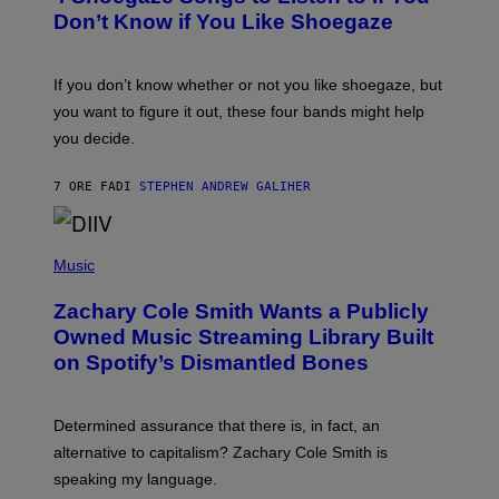
B
Don’t Know if You Like Shoegaze
Y
S
C
O
If you don’t know whether or not you like shoegaze, but
T
you want to figure it out, these four bands might help
T
L
you decide.
E
G
A
7 ORE FA
DI
STEPHEN ANDREW GALIHER
T
O
/
(
G
P
Music
E
H
T
O
T
Zachary Cole Smith Wants a Publicly
T
Y
O
I
Owned Music Streaming Library Built
B
M
on Spotify’s Dismantled Bones
Y
A
R
G
O
E
B
S
Determined assurance that there is, in fact, an
E
R
alternative to capitalism? Zachary Cole Smith is
T
speaking my language.
O
P