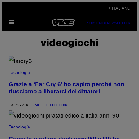
Vai
+ ITALIANO
al
Apri
contenuto
SUBSCRIBE
NEWSLETTER
il
menu
videogiochi
Tecnología
Grazie a ‘Far Cry 6’ ho capito perché non
riusciamo a liberarci dei dittatori
10.26.21
DI
DANIELE FERRIERO
Tecnología
Come la pirateria degli anni ’80 e ’90 ha