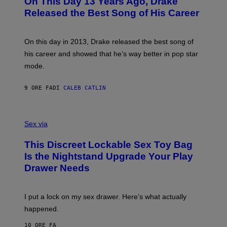
On This Day 13 Years Ago, Drake
T
D
A
O
I
Released the Best Song of His Career
G
B
E
E
Y
/
S
G
G
)
A
E
On this day in 2013, Drake released the best song of
R
T
his career and showed that he’s way better in pop star
Y
T
G
Y
mode.
E
I
R
M
S
A
9 ORE FA
DI
CALEB CATLIN
H
G
O
E
F
S
S
F
A
Sex via
/
M
W
W
I
This Discreet Lockable Sex Toy Bag
A
R
T
E
Is the Nightstand Upgrade Your Play
A
I
Drawer Needs
N
M
U
A
K
G
I
E
I put a lock on my sex drawer. Here’s what actually
F
)
O
happened.
R
V
10 ORE FA