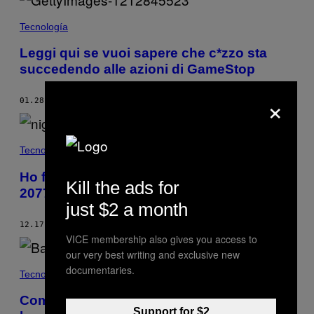
Tecnología
Leggi qui se vuoi sapere che c*zzo sta
succedendo alle azioni di GameStop
×
01.28.21
DI
JASON KOEBLER
Tecnología
Ho fatto un sacco di sesso in ‘Cyberpunk
Kill the ads for
2077’ e ho qualche dubbio a riguardo
just $2 a month
12.17.20
DI
MATTEO LUPETTI
VICE membership also gives you access to
our very best writing and exclusive new
documentaries.
Tecnología
Come ‘Baldur’s Gate 3’ mi ha convinto a
Support for $2