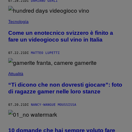
07.28.21
DI
DAMIANO GERLI
Tecnología
Come un enotecnico svizzero è finito a
fare un videogioco sul vino in Italia
07.22.21
DI
MATTEO LUPETTI
Attualità
“Ti dicono che non dovresti giocare”: foto
di ragazze gamer nelle loro stanze
07.20.21
DI
NANCY-WANGUE MOUSSISSA
10 domande che hai sempre voluto fare