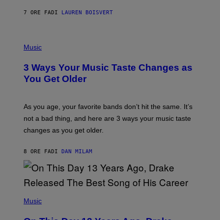
A
7 ORE FA
DI
LAUREN BOISVERT
N
U
C
C
P
I
H
Music
–
O
C
T
O
3 Ways Your Music Taste Changes as
O
R
I
You Get Older
B
L
I
L
S
U
/
S
As you age, your favorite bands don’t hit the same. It’s
C
T
O
not a bad thing, and here are 3 ways your music taste
R
R
A
changes as you get older.
B
T
I
I
S
O
8 ORE FA
DI
DAN MILAM
V
N
I
B
A
Y
G
I
E
A
T
(
N
T
P
Music
W
Y
H
A
I
O
L
M