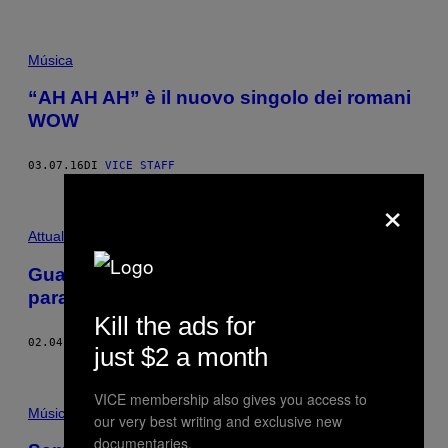
Música
“AH AH AH” è il nuovo singolo dei romani
WOW
03.07.16
DI
VICE STAFF
×
Attualità
Guarda le acrobazie sincronizzate dei
paracadutisti nei cieli di Dubai
Kill the ads for
02.04.15
DI
EMERSON ROSENTHAL
just $2 a month
VICE membership also gives you access to
Música
our very best writing and exclusive new
documentaries.