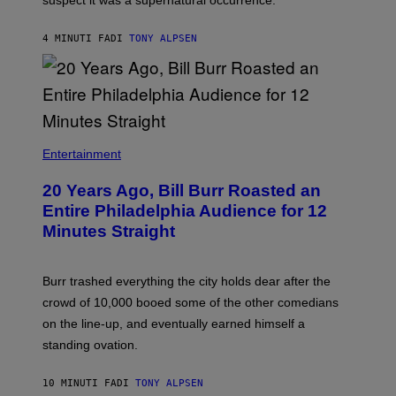
suspect it was a supernatural occurrence.
4 MINUTI FA
DI
TONY ALPSEN
B
I
Entertainment
L
L
20 Years Ago, Bill Burr Roasted an
B
U
Entire Philadelphia Audience for 12
R
Minutes Straight
R
Burr trashed everything the city holds dear after the
crowd of 10,000 booed some of the other comedians
on the line-up, and eventually earned himself a
standing ovation.
10 MINUTI FA
DI
TONY ALPSEN