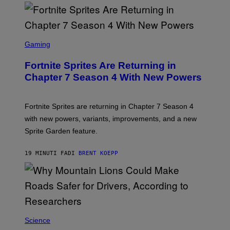
S
C
Gaming
R
E
Fortnite Sprites Are Returning in
E
N
Chapter 7 Season 4 With New Powers
S
H
O
T
Fortnite Sprites are returning in Chapter 7 Season 4
:
with new powers, variants, improvements, and a new
E
P
Sprite Garden feature.
I
C
G
19 MINUTI FA
DI
BRENT KOEPP
A
M
E
S
Science