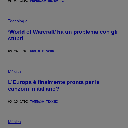
05.07.18
DI
FEDERICO NEJROTTI
Tecnología
‘World of Warcraft’ ha un problema con gli
stupri
09.26.17
DI
DOMINIK SCHOTT
Música
L’Europa è finalmente pronta per le
canzoni in italiano?
05.15.17
DI
TOMMASO TECCHI
Música