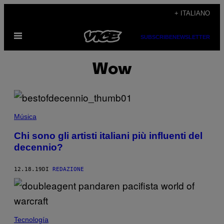
Vai
+ ITALIANO
al
Apri
contenuto
SUBSCRIBE
NEWSLETTER
il
menu
Wow
Música
Chi sono gli artisti italiani più influenti del
decennio?
12.18.19
DI
REDAZIONE
Tecnología