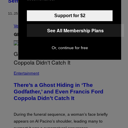
Semantica dei testi dei Verdena
11.25.14
DI
VIRGINIA W. RICCI
Support for $2
Vedi tutti
See All Membership Plans
Gli Ultimi Articoli
Or, continue for free
Entertainment
There’s a Ghost Hiding in ‘The
Godfather,’ and Even Francis Ford
Coppola Didn’t Catch It
During the funeral sequence, a woman’s face briefly
appears on Al Pacino’s shoulder, leading many to