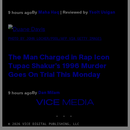
By
| Reviewed by
9 hours ago
Maha Haq
Ysolt Usigan
PHOTO BY JOHN LOCHER/POOL/AFP VIA GETTY IMAGES
The Man Charged in Rap Icon
Tupac Shakur’s 1996 Murder
Goes On Trial This Monday
By
9 hours ago
Dan Milam
VICE
MEDIA
INSTAGRAM
TIKTOK
YOUTUBE
© 2026 VICE DIGITAL PUBLISHING, LLC