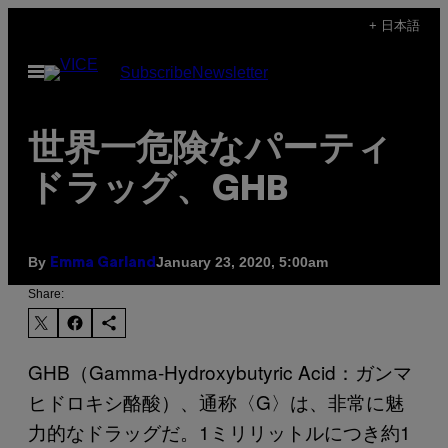
Skip
+ 日本語
to
Open
Subscribe
Newsletter
content
Menu
世界一危険なパーティ
ドラッグ、GHB
By
January 23, 2020, 5:00am
Emma Garland
Share:
GHB（Gamma-Hydroxybutyric Acid：ガンマ
ヒドロキシ酪酸）、通称〈G〉は、非常に魅
力的なドラッグだ。1ミリリットルにつき約1