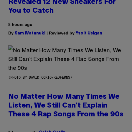
Revealed 12 New Sneakers For
You to Catch
8 hours ago
By
| Reviewed by
Sam Watanuki
Ysolt Usigan
(PHOTO BY DAVID CORIO/REDFERNS)
No Matter How Many Times We
Listen, We Still Can’t Explain
These 4 Rap Songs From the 90s