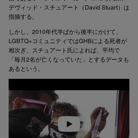
デヴィッド・スチュアート（David Stuart）は
指摘する。
しかし、2010年代半ばから後半にかけて、
LGBTQ+コミュニティではGHBによる死者が
相次ぎ、スチュアート氏によれば、平均で
「毎月2名が亡くなっていた」とするデータも
あるという。
P
l
a
y
v
i
d
e
o