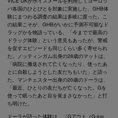
VICE UKがボイスメールを利用してヨーロッ
パ各国のひとびとを対象に実施した、GHB体
験にまつわる調査の結果は多岐に渡った。こ
の結果こそが、GHBがいかに予測不可能なド
ラッグかを物語っている。「今までで最高の
ドラッグ体験」という意見もあったが、警戒
を促すエピソードも同じくらい多く寄せられ
た。ノッティンガム出身の28歳のマットは、
「病院に搬送されて亡くなったり、使ったあ
とに自殺しようとした友だちもいた」と語っ
た。マンチェスター出身の20歳のドーラは、
「最近、ひとりの友だちが亡くなった。Gを
使って眠ったあと目を覚まさなかった」と打
ち明けた。
ドーラが語った体験は、〈Gアウト（G-ing