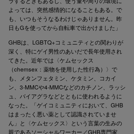
ラするときもあるし、使う量や周りの環境に
よっては、突然感情的になることもある。で
も、いつもそうなるわけじゃありません。昨
日もGを使ってから自転車で出かけました」
GHBは、LGBTQ+コミュニティとの関わりが
深く、特にゲイ男性のあいだで長年使用され
てきた。近年では〈ケムセックス
（chemsex：薬物を使用した性行為）〉で
も、メタンフェタミン、ケタミン、コカイ
ン、3-MMCや4-MMCなどのカチノン、ラッシ
ュ、バイアグラなどとともに使われるように
なった。「ゲイコミュニティにおいて、GHB
はまったく悪い薬として認識されていませ
ん」と〈ケムセックス〉という言葉の生みの
親であるソーシャルワーカー／GHB専門家、