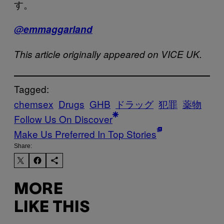
す。
@emmaggarland
This article originally appeared on VICE UK.
Tagged:
chemsex
Drugs
GHB
ドラッグ
犯罪
薬物
Follow Us On Discover
Make Us Preferred In Top Stories
Share:
MORE
LIKE THIS