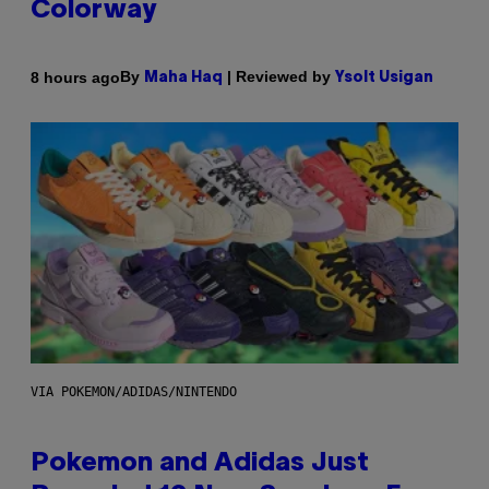
Colorway
By
| Reviewed by
8 hours ago
Maha Haq
Ysolt Usigan
VIA POKEMON/ADIDAS/NINTENDO
Pokemon and Adidas Just