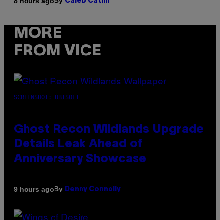
By
8 hours ago
Caleb Catlin
MORE
FROM VICE
SCREENSHOT: UBISOFT
Ghost Recon Wildlands Upgrade
Details Leak Ahead of
Anniversary Showcase
By
9 hours ago
Denny Connolly