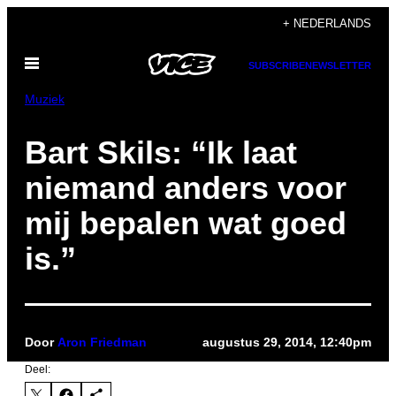
Ga
+ NEDERLANDS
naar
Open
de
SUBSCRIBE
NEWSLETTER
menu
inhoud
Muziek
Bart Skils: “Ik laat
niemand anders voor
mij bepalen wat goed
is.”
Door
Aron Friedman
augustus 29, 2014, 12:40pm
Deel: