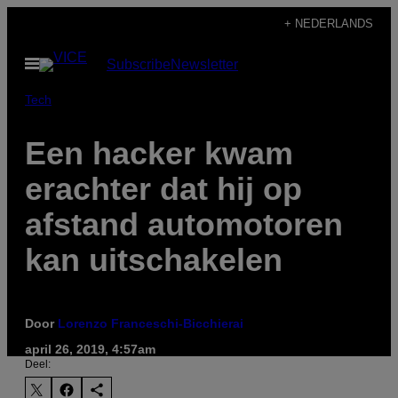
Ga
+ NEDERLANDS
naar
Open
Subscribe
Newsletter
de
menu
inhoud
Tech
Een hacker kwam
erachter dat hij op
afstand automotoren
kan uitschakelen
Door
Lorenzo Franceschi-Bicchierai
april 26, 2019, 4:57am
Deel: