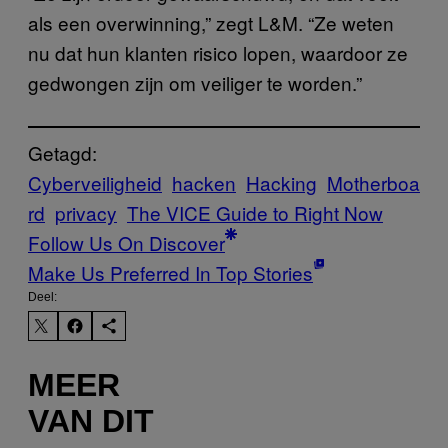
als een overwinning,” zegt L&M. “Ze weten
nu dat hun klanten risico lopen, waardoor ze
gedwongen zijn om veiliger te worden.”
Getagd:
Cyberveiligheid
hacken
Hacking
Motherboa
rd
privacy
The VICE Guide to Right Now
Follow Us On Discover
Make Us Preferred In Top Stories
Deel:
MEER
VAN DIT