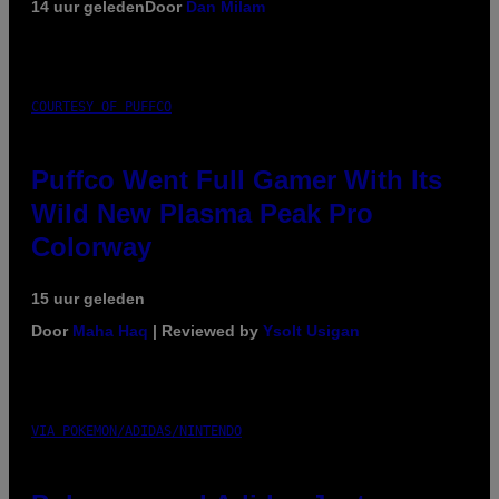
14 uur geleden
Door
Dan Milam
COURTESY OF PUFFCO
Puffco Went Full Gamer With Its
Wild New Plasma Peak Pro
Colorway
15 uur geleden
Door
Maha Haq
| Reviewed by
Ysolt Usigan
VIA POKEMON/ADIDAS/NINTENDO