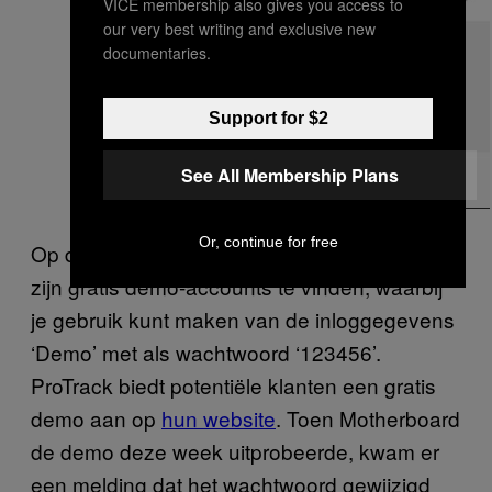
VICE membership also gives you access to
our very best writing and exclusive new
documentaries.
Support for $2
See All Membership Plans
Or, continue for free
Op de
Google Play-app-pagina van iTrack
zijn gratis demo-accounts te vinden, waarbij
je gebruik kunt maken van de inloggegevens
‘Demo’ met als wachtwoord ‘123456’.
ProTrack biedt potentiële klanten een gratis
demo aan op
hun website
. Toen Motherboard
de demo deze week uitprobeerde, kwam er
een melding dat het wachtwoord gewijzigd