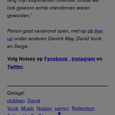
ook gewoon echte vriendinnen waren
geworden.”
Perron gaat vanavond open, met op
de line-
up
onder anderen Derrick May, David Vunk
en Serge.
Volg Noisey op
Facebook
,
Instagram
en
Twitter
.
Getagd:
clubben
David
Vunk
Music
Noisey
perron
Rotterdam