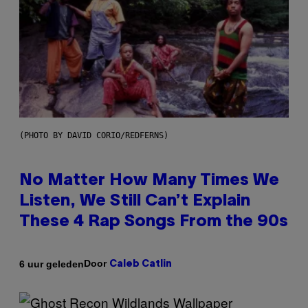
(PHOTO BY DAVID CORIO/REDFERNS)
No Matter How Many Times We
Listen, We Still Can’t Explain
These 4 Rap Songs From the 90s
Door
6 uur geleden
Caleb Catlin