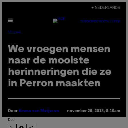
Ga
+ NEDERLANDS
naar
Open
de
SUBSCRIBE
NEWSLETTER
menu
inhoud
Muziek
We vroegen mensen
naar de mooiste
herinneringen die ze
in Perron maakten
Door
november 29, 2018, 8:10am
Emma van Meijeren
Deel: