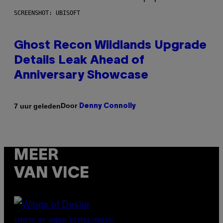
SCREENSHOT: UBISOFT
Ghost Recon Wildlands Upgrade
Details Leak Ahead of
Anniversary Showcase
Door
7 uur geleden
Denny Connolly
MEER
VAN VICE
(PHOTO BY AMBER LITTLE/PRESS)