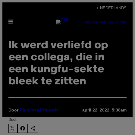
Ga
+ NEDERLANDS
naar
Open
de
SUBSCRIBE
NEWSLETTER
menu
inhoud
Ik werd verliefd op
een collega, die in
een kungfu-sekte
bleek te zitten
Door
april 22, 2022, 5:38am
Djanlissa Pringels
Deel: