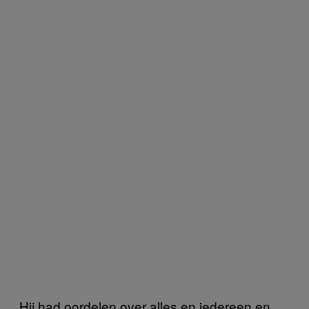
Hij had oordelen over alles en iedereen en