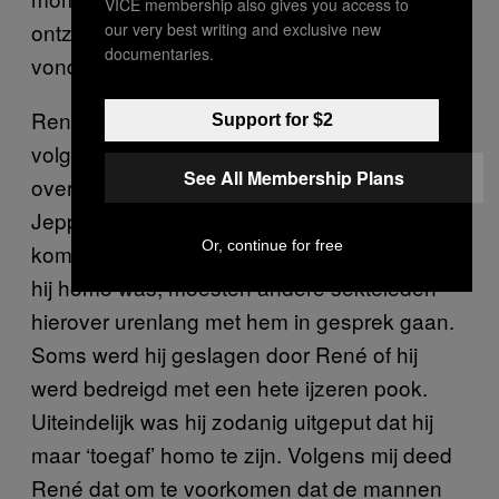
VICE membership also gives you access to
ontzettend gespannen en zenuwachtig. Ik
our very best writing and exclusive new
documentaries.
vond het vreemd.
René had een enorme macht over zijn
Support for $2
volgelingen. Zo heeft hij Jeppe ervan
See All Membership Plans
overtuigd dat hij homoseksueel zou zijn. Dat
Jeppe dat van zichzelf niet aanvaarde, zou
Or, continue for free
komen door zijn ego. Als Jeppe ontkende dat
hij homo was, moesten andere sekteleden
hierover urenlang met hem in gesprek gaan.
Soms werd hij geslagen door René of hij
werd bedreigd met een hete ijzeren pook.
Uiteindelijk was hij zodanig uitgeput dat hij
maar ‘toegaf’ homo te zijn. Volgens mij deed
René dat om te voorkomen dat de mannen