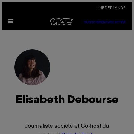
Ga
+ NEDERLANDS
naar
Open
de
SUBSCRIBE
NEWSLETTER
menu
inhoud
Elisabeth Debourse
Journaliste société et Co-host du