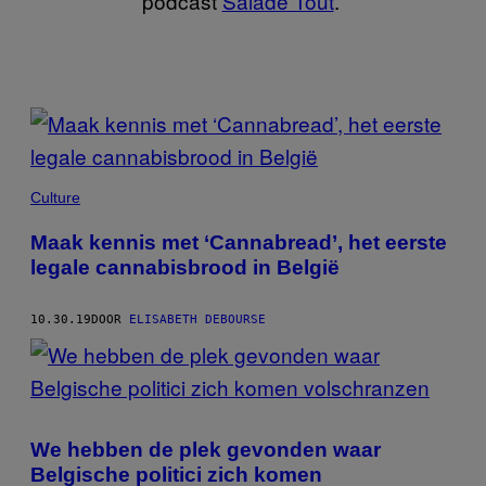
podcast
Salade Tout
.
POSTS
BY
THIS
Culture
AUTHOR
Maak kennis met ‘Cannabread’, het eerste
legale cannabisbrood in België
10.30.19
DOOR
ELISABETH DEBOURSE
We hebben de plek gevonden waar
Belgische politici zich komen