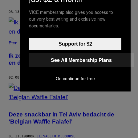
VICE membership also gives you access to
03.13.19
DOOR
ELISABETH DEBOURSE
our very best writing and exclusive new
documentaries.
Eten
Support for $2
Ik zocht de beste Luikse wafel in Brussel,
See All Membership Plans
en dat was minder leuk dan je denkt
02.08.19
DOOR
ELISABETH DEBOURSE
Or, continue for free
Deze snackbar in Tel Aviv bedacht de
‘Belgian Waffle Falafel’
01.11.19
DOOR
ELISABETH DEBOURSE