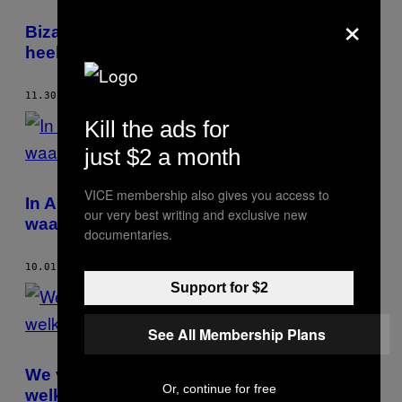
×
Bizarre foto’s van bijzondere rituelen in
heel Europa
11.30.18
DOOR
GERDA VAN DE GLIND
Kill the ads for
just $2 a month
VICE membership also gives you access to
In Amsterdam is een galerie geopend
our very best writing and exclusive new
waarin je wereldleiders kunt pesten
documentaries.
10.01.18
DOOR
GERDA VAN DE GLIND
Support for $2
See All Membership Plans
​We vroegen afstudeerders van ArtEZ op
Or, continue for free
welk ander werk ze het meest jaloers zijn