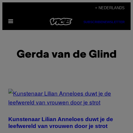
Ga
+ NEDERLANDS
naar
Open
de
SUBSCRIBE
NEWSLETTER
menu
inhoud
Gerda van de Glind
POSTS
BY
THIS
Kunstenaar Lilian Anneloes duwt je de
AUTHOR
leefwereld van vrouwen door je strot