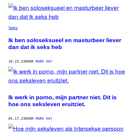
Seks
Ik ben soloseksueel en masturbeer liever
dan dat ik seks heb
10.25.23
DOOR
MARK HAY
Ik werk in porno, mijn partner niet. Dit is
hoe ons seksleven eruitziet.
05.17.23
DOOR
MARK HAY