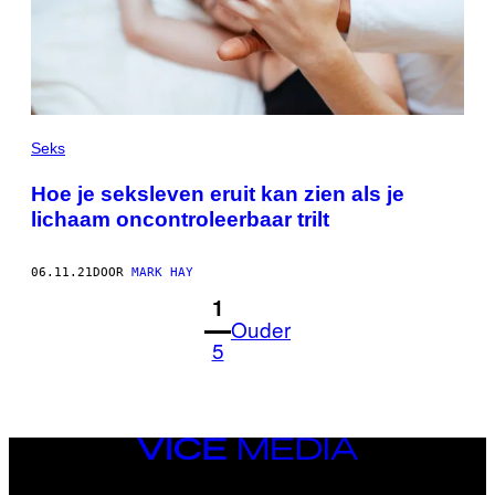
Seks
Hoe je seksleven eruit kan zien als je
lichaam oncontroleerbaar trilt
06.11.21
DOOR
MARK HAY
1
Ouder
5
VICE
MEDIA
INSTAGRAM
TIKTOK
YOUTUBE