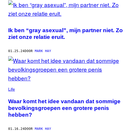
POSTS
BY
THIS
Ik ben “gray asexual”, mijn partner niet. Zo
AUTHOR
ziet onze relatie eruit.
01.25.24
DOOR
MARK HAY
Life
Waar komt het idee vandaan dat sommige
bevolkingsgroepen een grotere penis
hebben?
01.16.24
DOOR
MARK HAY