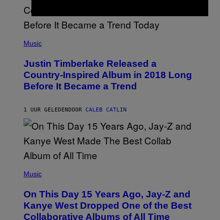
(
P
Music
H
O
Justin Timberlake Released a
T
O
Country-Inspired Album in 2018 Long
B
Before It Became a Trend
Y
C
H
R
1 UUR GELEDEN
DOOR
CALEB CATLIN
I
S
T
O
P
H
E
(
R
P
Music
P
H
O
O
L
On This Day 15 Years Ago, Jay-Z and
T
K
O
Kanye West Dropped One of the Best
/
B
N
Collaborative Albums of All Time
Y
B