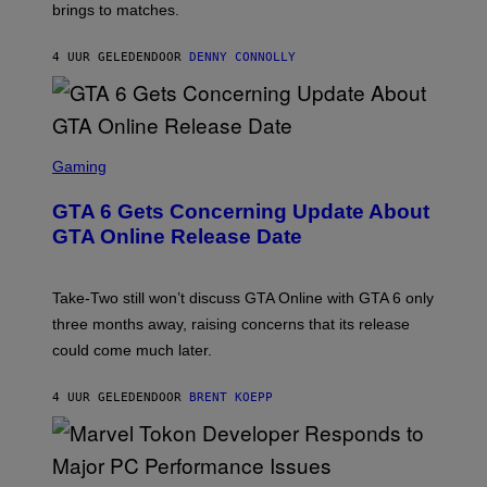
T
brings to matches.
E
V
T
A
E
Y
S
V
I
4 UUR GELEDEN
DOOR
DENNY CONNOLLY
E
O
M
)
A
G
E
S
)
S
C
Gaming
R
E
GTA 6 Gets Concerning Update About
E
N
GTA Online Release Date
S
H
O
T
Take-Two still won’t discuss GTA Online with GTA 6 only
:
three months away, raising concerns that its release
R
O
could come much later.
C
K
S
4 UUR GELEDEN
DOOR
BRENT KOEPP
T
A
R
G
A