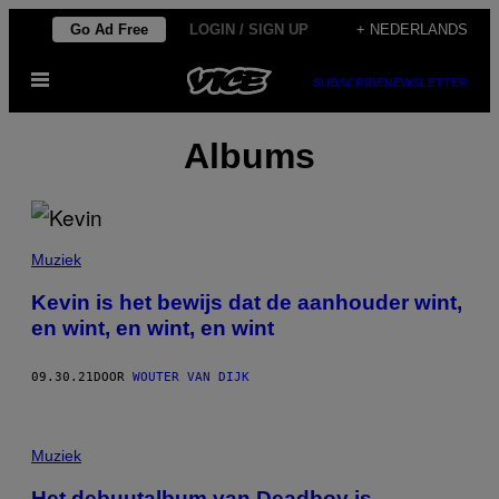
Ga
Go Ad Free
LOGIN / SIGN UP
+ NEDERLANDS
naar
Open
de
SUBSCRIBE
NEWSLETTER
menu
inhoud
Albums
Muziek
Kevin is het bewijs dat de aanhouder wint,
en wint, en wint, en wint
09.30.21
DOOR
WOUTER VAN DIJK
Muziek
Het debuutalbum van Deadboy is