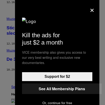
12.16.14
DOOR
VICE STAFF
×
Muziek
Sticks rangschikte zijn eigen albums van
slechtst naar best
Kill the ads for
just $2 a month
12.10.14
DOOR
ABEL VAN GIJLSWIJK
Muziek
VICE membership also gives you access to
our very best writing and exclusive new
De 30 beste albums van 2014
documentaries.
10.29.14
DOOR
VICE MUZIEKREDACTIE
Ouder
Support for $2
See All
See All Membership Plans
Het Laatste
Or, continue for free