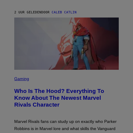
D
C
A
U
N
2 UUR GELEDEN
DOOR
CALEB CATLIN
P
I
H
E
O
L
T
B
O
O
B
C
A
Z
N
A
K
R
/
S
N
K
B
I
C
/
U
S
G
N
C
E
Gaming
I
R
T
V
E
T
E
Who Is The Hood? Everything To
E
Y
R
N
I
Know About The Newest Marvel
S
S
M
A
Rivals Character
H
A
L
O
G
V
T
E
I
:
S
A
Marvel Rivals fans can study up on exactly who Parker
N
F
G
E
O
Robbins is in Marvel lore and what skills the Vanguard
E
T
R