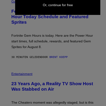
C
Gaming
R
Or, continue for free
E
Fortnite Gem Hours Start Time: Power
E
N
Hour Today Schedule and Featured
S
Sprites
H
O
T
:
Fortnite Gem Hours is today. Here are the Power Hour
E
P
start times, full schedule, rewards, and featured Gem
I
Sprites for August 8.
C
G
A
30 MINUTEN GELEDEN
DOOR
BRENT KOEPP
M
E
S
Entertainment
23 Years Ago, a Reality TV Show Host
Was Stabbed on Air
The
Cheaters
moment was allegedly staged, but is this