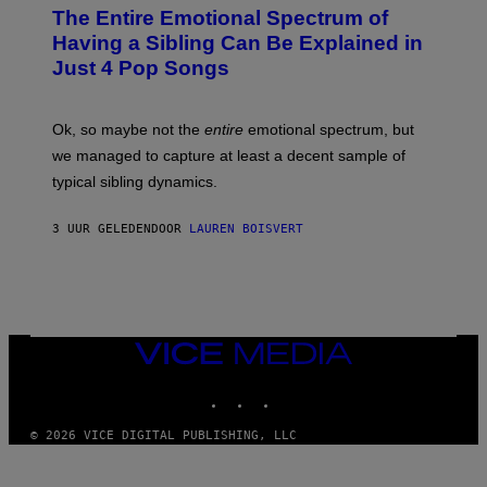
O
M
The Entire Emotional Spectrum of
T
A
O
G
Having a Sibling Can Be Explained in
B
E
Just 4 Pop Songs
Y
S
J
)
O
H
Ok, so maybe not the
entire
emotional spectrum, but
A
L
we managed to capture at least a decent sample of
E
typical sibling dynamics.
/
G
E
3 UUR GELEDEN
DOOR
LAUREN BOISVERT
T
T
Y
I
M
A
G
E
VICE
S
MEDIA
)
INSTAGRAM
TIKTOK
YOUTUBE
© 2026 VICE DIGITAL PUBLISHING, LLC