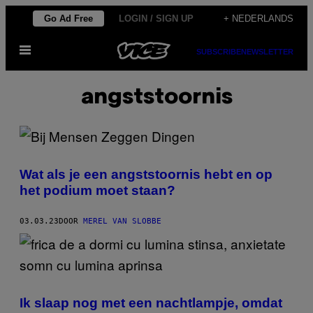
Ga
Go Ad Free
LOGIN / SIGN UP
+ NEDERLANDS
naar
Open
de
SUBSCRIBE
NEWSLETTER
menu
inhoud
angststoornis
Wat als je een angststoornis hebt en op
het podium moet staan?
03.03.23
DOOR
MEREL VAN SLOBBE
Ik slaap nog met een nachtlampje, omdat