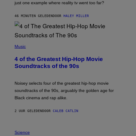
just one example where reality tv went too far?
46 MINUTEN GELEDEN
DOOR
HALEY MILLER
(
P
Music
H
O
4 of the Greatest Hip-Hop Movie
T
O
Soundtracks of the 90s
B
Y
P
O
Noisey selects four of the greatest hip-hop movie
O
soundtracks of the 90s, arguably the golden age for
L
A
Black cinema and rap alike.
R
N
A
2 UUR GELEDEN
DOOR
CALEB CATLIN
L
/
G
P
A
H
Science
R