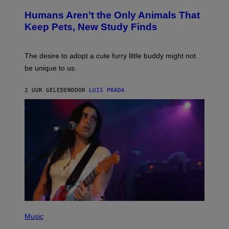
O
C
T
I
Humans Aren’t the Only Animals That
O
A
:
/
Keep Pets, New Study Finds
I
P
J
I
D
C
E
O
The desire to adopt a cute furry little buddy might not
M
T
be unique to us.
A
/
/
G
G
A
2 UUR GELEDEN
DOOR
LUIS PRADA
E
M
T
M
T
A
Y
-
I
R
M
A
A
P
G
H
E
O
S
V
I
A
G
E
T
(
T
P
Music
Y
H
I