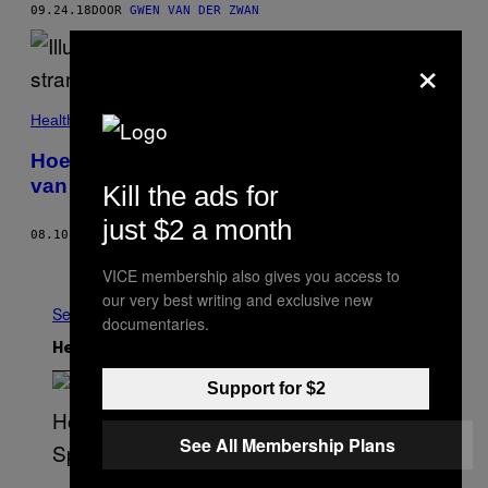
09.24.18
DOOR
GWEN VAN DER ZWAN
×
Health
Hoe je met een angststoornis nog steeds
van je vakantie kunt genieten
Kill the ads for
just $2 a month
08.10.18
DOOR
SHAYLA LOVE
Ouder
VICE membership also gives you access to
our very best writing and exclusive new
See All
documentaries.
Het Laatste
Support for $2
See All Membership Plans
S