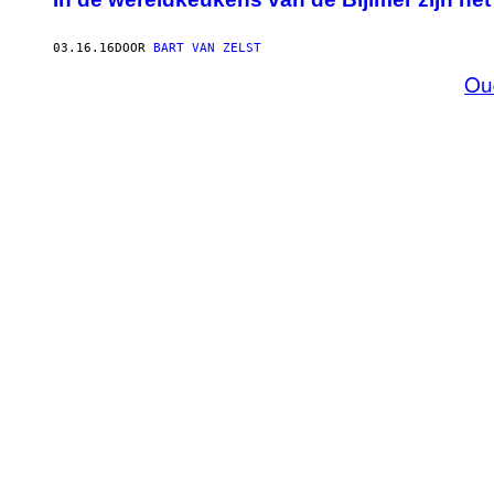
03.16.16
DOOR
BART VAN ZELST
Ou