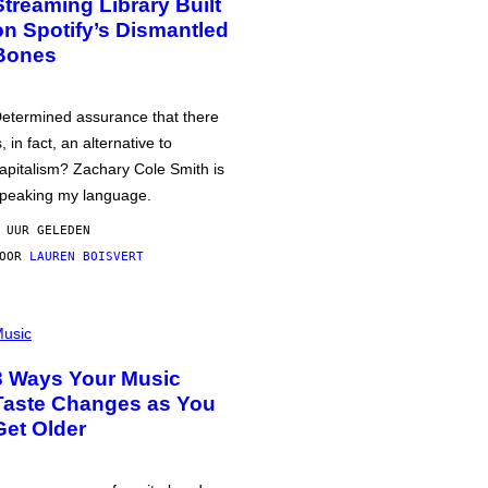
Streaming Library Built
on Spotify’s Dismantled
Bones
etermined assurance that there
s, in fact, an alternative to
apitalism? Zachary Cole Smith is
peaking my language.
 UUR GELEDEN
DOOR
LAUREN BOISVERT
usic
3 Ways Your Music
Taste Changes as You
Get Older