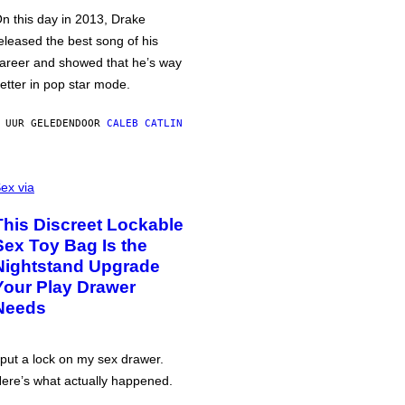
n this day in 2013, Drake
eleased the best song of his
areer and showed that he’s way
etter in pop star mode.
 UUR GELEDEN
DOOR
CALEB CATLIN
ex via
This Discreet Lockable
Sex Toy Bag Is the
Nightstand Upgrade
Your Play Drawer
Needs
 put a lock on my sex drawer.
ere’s what actually happened.