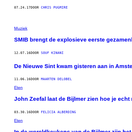
07.24.17
DOOR
CHRIS PUGMIRE
Muziek
SMIB brengt de explosieve eerste gezamenli
12.07.16
DOOR
SOUF KINANI
De Nieuwe Sint kwam gisteren aan in Amst
11.06.16
DOOR
MAARTEN DELOBEL
Eten
John Zeefal laat de Bijlmer zien hoe je ech
03.30.16
DOOR
FELICIA ALBERDING
Eten
In de wereldkeukens van de Bijlmer zijn he