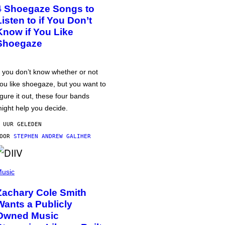
4 Shoegaze Songs to
Listen to if You Don’t
Know if You Like
Shoegaze
f you don’t know whether or not
ou like shoegaze, but you want to
igure it out, these four bands
ight help you decide.
 UUR GELEDEN
DOOR
STEPHEN ANDREW GALIHER
usic
Zachary Cole Smith
Wants a Publicly
Owned Music