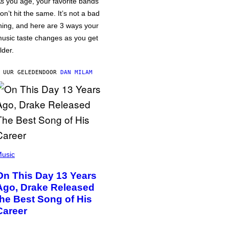
s you age, your favorite bands
on’t hit the same. It’s not a bad
hing, and here are 3 ways your
usic taste changes as you get
lder.
 UUR GELEDEN
DOOR
DAN MILAM
usic
On This Day 13 Years
Ago, Drake Released
the Best Song of His
Career