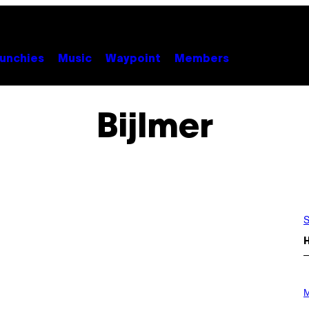
unchies
Music
Waypoint
Members
Bijlmer
S
P
H
M
O