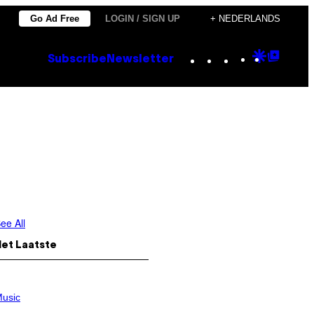
Go Ad Free
LOGIN / SIGN UP
+ NEDERLANDS
Instagram
TikTok
YouTube
Google
Goog
Subscribe
Newsletter
Discove
Top
Posts
ee All
Het Laatste
usic