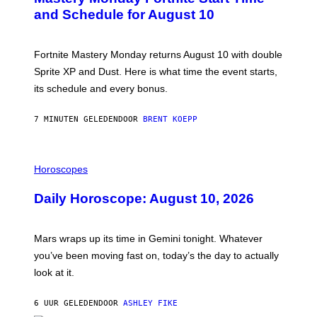
N
and Schedule for August 10
S
H
O
T
Fortnite Mastery Monday returns August 10 with double
:
Sprite XP and Dust. Here is what time the event starts,
E
P
its schedule and every bonus.
I
C
G
7 MINUTEN GELEDEN
DOOR
BRENT KOEPP
A
M
E
I
S
L
Horoscopes
L
U
Daily Horoscope: August 10, 2026
S
T
R
A
Mars wraps up its time in Gemini tonight. Whatever
T
I
you’ve been moving fast on, today’s the day to actually
O
look at it.
N
B
Y
6 UUR GELEDEN
DOOR
ASHLEY FIKE
R
E