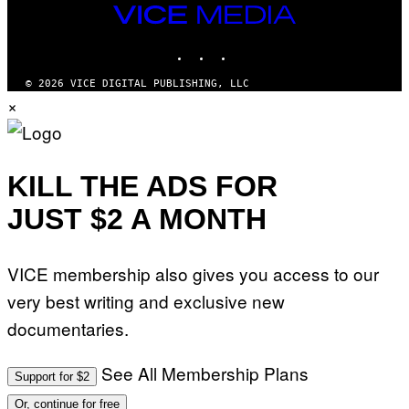
R
VICE
Y
O
I
MEDIA
B
M
INSTAGRAM
TIKTOK
YOUTUBE
E
A
C
G
E
E
© 2026 VICE DIGITAL PUBLISHING, LLC
R
S
×
R
)
A
/
G
E
T
KILL THE ADS FOR
T
Y
JUST $2 A MONTH
I
M
A
G
VICE membership also gives you access to our
E
S
very best writing and exclusive new
F
O
documentaries.
R
L
I
V
See All Membership Plans
Support for $2
E
N
Or, continue for free
A