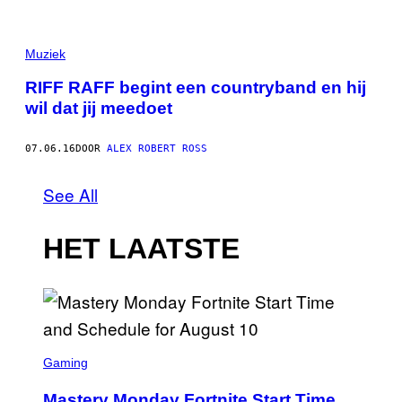
Muziek
RIFF RAFF begint een countryband en hij
wil dat jij meedoet
07.06.16
DOOR
ALEX ROBERT ROSS
See All
HET LAATSTE
S
C
Gaming
R
E
Mastery Monday Fortnite Start Time
E