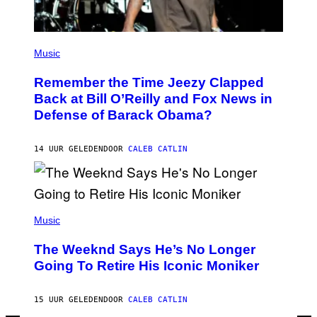
R
E
I
M
(
A
P
Music
G
H
E
O
)
Remember the Time Jeezy Clapped
T
O
Back at Bill O’Reilly and Fox News in
B
Defense of Barack Obama?
Y
T
I
M
14 UUR GELEDEN
DOOR
CALEB CATLIN
M
O
S
E
N
(
F
P
Music
E
H
L
O
D
The Weeknd Says He’s No Longer
T
E
O
Going To Retire His Iconic Moniker
R
B
/
Y
G
P
E
15 UUR GELEDEN
DOOR
CALEB CATLIN
E
T
D
T