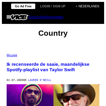
Ga
Go Ad Free
LOGIN / SIGN UP
+ NEDERLANDS
naar
Open
Subscribe
Newsletter
de
menu
inhoud
Country
Muziek
Ik recenseerde de saaie, maandelijkse
Spotify-playlist van Taylor Swift
02.07.18
DOOR
LAUREN O'NEILL