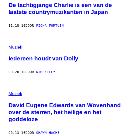
De tachtigjarige Charlie is een van de
laatste countrymuzikanten in Japan
11.18.16
DOOR
FIONA FORTUIN
Muziek
Iedereen houdt van Dolly
09.20.16
DOOR
KIM KELLY
Muziek
David Eugene Edwards van Wovenhand
over de sterren, het heilige en het
goddeloze
09.13.16
DOOR
SHAWN HACHÉ