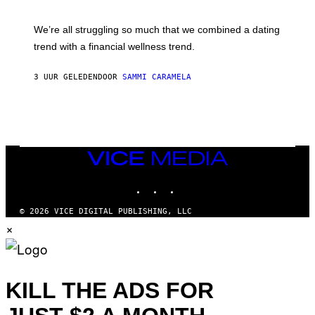
X
I
E
M
L
We’re all struggling so much that we combined a dating
A
S
G
E
trend with a financial wellness trend.
E
F
S
F
E
3 UUR GELEDEN
DOOR
SAMMI CARAMELA
C
T
/
G
E
T
T
VICE
Y
MEDIA
I
M
INSTAGRAM
TIKTOK
YOUTUBE
A
G
© 2026 VICE DIGITAL PUBLISHING, LLC
E
S
×
KILL THE ADS FOR