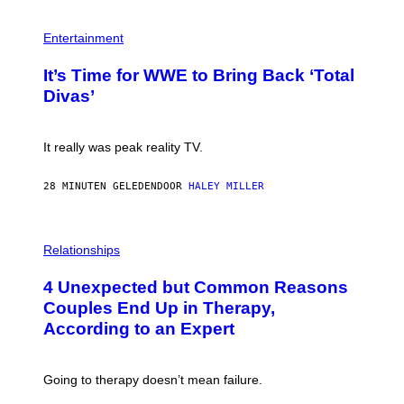
Y
I
P
M
H
Entertainment
A
O
G
T
E
It’s Time for WWE to Bring Back ‘Total
O
S
:
Divas’
)
E
!
It really was peak reality TV.
28 MINUTEN GELEDEN
DOOR
HALEY MILLER
P
H
Relationships
O
T
4 Unexpected but Common Reasons
O
:
Couples End Up in Therapy,
G
According to an Expert
C
S
H
U
Going to therapy doesn’t mean failure.
T
T