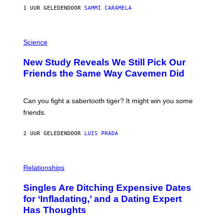
E
1 UUR GELEDEN
DOOR
SAMMI CARAMELA
R
/
G
E
P
T
H
Science
T
O
Y
T
New Study Reveals We Still Pick Our
I
O
M
:
Friends the Same Way Cavemen Did
A
C
G
S
E
A
S
-
Can you fight a sabertooth tiger? It might win you some
P
friends.
R
I
N
2 UUR GELEDEN
DOOR
LUIS PRADA
T
S
T
O
P
C
H
Relationships
K
O
/
T
Singles Are Ditching Expensive Dates
G
O
E
:
for ‘Infladating,’ and a Dating Expert
T
P
T
Has Thoughts
I
Y