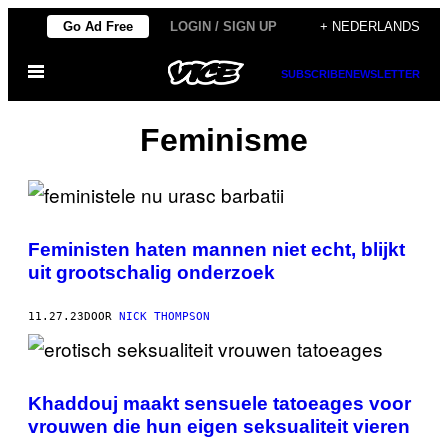
Ga
Go Ad Free
LOGIN / SIGN UP
+ NEDERLANDS
naar
Open
de
SUBSCRIBE
NEWSLETTER
menu
inhoud
Feminisme
Feministen haten mannen niet echt, blijkt
uit grootschalig onderzoek
11.27.23
DOOR
NICK THOMPSON
Khaddouj maakt sensuele tatoeages voor
vrouwen die hun eigen seksualiteit vieren