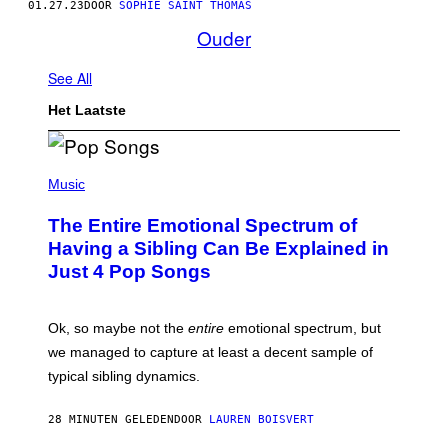
01.27.23
DOOR
SOPHIE SAINT THOMAS
Ouder
See All
Het Laatste
(
P
Music
H
O
The Entire Emotional Spectrum of
T
O
Having a Sibling Can Be Explained in
B
Just 4 Pop Songs
Y
J
O
H
Ok, so maybe not the
entire
emotional spectrum, but
A
L
we managed to capture at least a decent sample of
E
typical sibling dynamics.
/
G
E
28 MINUTEN GELEDEN
DOOR
LAUREN BOISVERT
T
T