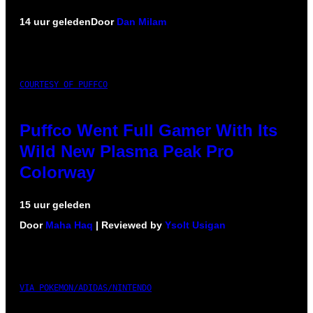
14 uur geleden
Door
Dan Milam
COURTESY OF PUFFCO
Puffco Went Full Gamer With Its
Wild New Plasma Peak Pro
Colorway
15 uur geleden
Door
Maha Haq
| Reviewed by
Ysolt Usigan
VIA POKEMON/ADIDAS/NINTENDO