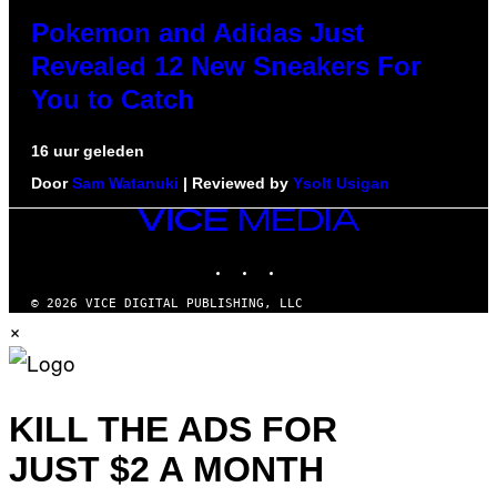
Pokemon and Adidas Just
Revealed 12 New Sneakers For
You to Catch
16 uur geleden
Door
Sam Watanuki
| Reviewed by
Ysolt Usigan
VICE
MEDIA
INSTAGRAM
TIKTOK
YOUTUBE
© 2026 VICE DIGITAL PUBLISHING, LLC
×
KILL THE ADS FOR
JUST $2 A MONTH