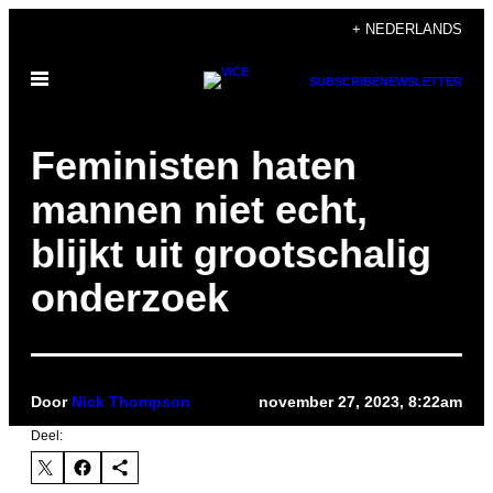
Ga
+ NEDERLANDS
naar
Open
de
SUBSCRIBE
NEWSLETTER
menu
inhoud
Feministen haten
mannen niet echt,
blijkt uit grootschalig
onderzoek
Door
Nick Thompson
november 27, 2023, 8:22am
Deel: