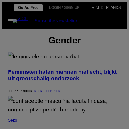
Ga
Go Ad Free
LOGIN / SIGN UP
+ NEDERLANDS
naar
Open
Subscribe
Newsletter
de
menu
inhoud
Gender
Feministen haten mannen niet echt, blijkt
uit grootschalig onderzoek
11.27.23
DOOR
NICK THOMPSON
Seks