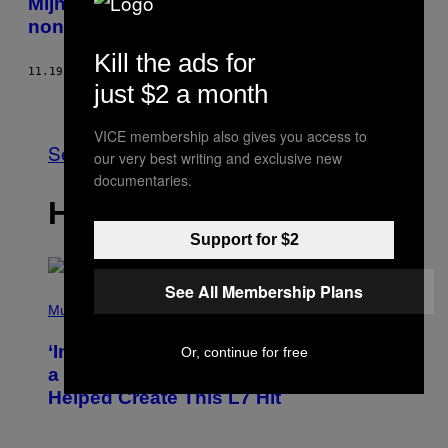
Mijn zoektocht naar een binder voor dikke,
non-binaire mensen
Kill the ads for
11.19.20
DOOR
TILKE WOUTERS
just $2 a month
Ouder
VICE membership also gives you access to
See All
our very best writing and exclusive new
documentaries.
HET LAATSTE
Support for $2
See All Membership Plans
P
H
Music
O
T
‘Inspire Without Being Preachy’: How
Or, continue for free
O
B
a Breakup and Bush-Era Politics
Y
Helped Create This L7 Hit
G
I
E
K