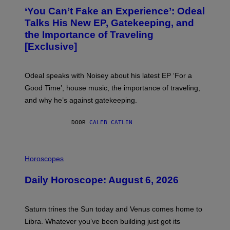
)
O
‘You Can’t Fake an Experience’: Odeal
T
O
Talks His New EP, Gatekeeping, and
V
the Importance of Traveling
I
A
[Exclusive]
M
A
R
K
Odeal speaks with Noisey about his latest EP ‘For a
C
Good Time’, house music, the importance of traveling,
L
E
and why he’s against gatekeeping.
N
N
O
DOOR
CALEB CATLIN
N
)
I
L
Horoscopes
L
U
Daily Horoscope: August 6, 2026
S
T
R
A
Saturn trines the Sun today and Venus comes home to
T
I
Libra. Whatever you’ve been building just got its
O