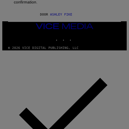
confirmation.
N
B
Y
DOOR
ASHLEY FIKE
R
E
E
VICE
S
MEDIA
A
INSTAGRAM
TIKTOK
YOUTUBE
.
© 2026 VICE DIGITAL PUBLISHING, LLC