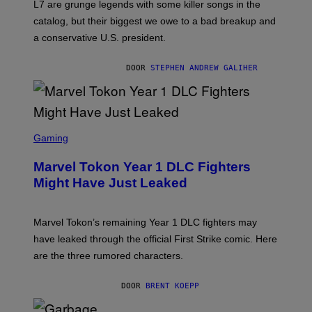
L7 are grunge legends with some killer songs in the
N
A
catalog, but their biggest we owe to a bad breakup and
E
a conservative U.S. president.
P
S
/
DOOR
STEPHEN ANDREW GALIHER
G
E
T
T
Y
I
S
M
C
Gaming
A
R
G
E
E
Marvel Tokon Year 1 DLC Fighters
E
S
N
Might Have Just Leaked
S
H
O
T
Marvel Tokon’s remaining Year 1 DLC fighters may
:
have leaked through the official First Strike comic. Here
P
L
are the three rumored characters.
A
Y
S
DOOR
BRENT KOEPP
T
A