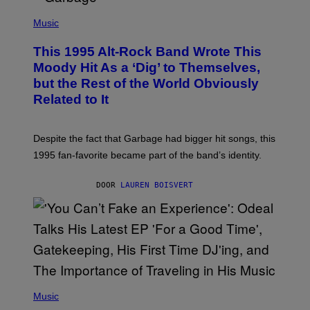
T
(
I
P
Music
O
H
N
O
This 1995 Alt-Rock Band Wrote This
T
O
Moody Hit As a ‘Dig’ to Themselves,
B
but the Rest of the World Obviously
Y
G
Related to It
I
E
K
N
Despite the fact that Garbage had bigger hit songs, this
A
1995 fan-favorite became part of the band’s identity.
E
P
S
DOOR
LAUREN BOISVERT
/
G
E
T
T
Y
I
M
A
G
(
E
P
Music
S
H