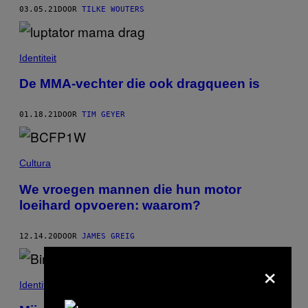
03.05.21
DOOR
TILKE WOUTERS
Identiteit
De MMA-vechter die ook dragqueen is
01.18.21
DOOR
TIM GEYER
Cultura
We vroegen mannen die hun motor
loeihard opvoeren: waarom?
12.14.20
DOOR
JAMES GREIG
×
Identiteit