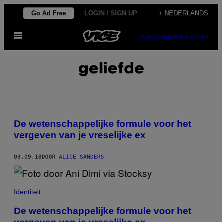
Ga
Go Ad Free
LOGIN / SIGN UP
+ NEDERLANDS
naar
Open
de
SUBSCRIBE
NEWSLETTER
menu
inhoud
geliefde
De wetenschappelijke formule voor het
vergeven van je vreselijke ex
03.09.18
DOOR
ALICE SANDERS
Identiteit
De wetenschappelijke formule voor het