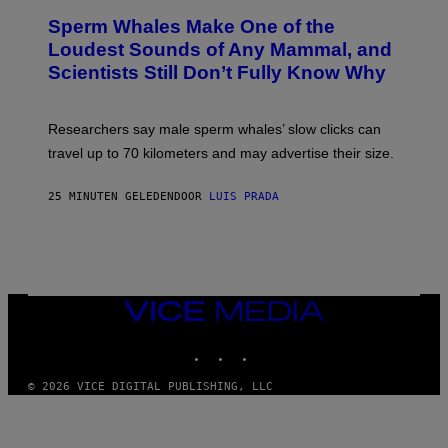
I
T
M
Sperm Whales Make One of the
O
A
:
Loudest Sounds of Any Mammal, and
G
V
E
Scientists Still Don’t Fully Know Why
I
S
C
T
O
Researchers say male sperm whales’ slow clicks can
R
H
travel up to 70 kilometers and may advertise their size.
A
B
B
25 MINUTEN GELEDEN
DOOR
LUIS PRADA
I
C
K
V
I
S
I
VICE
O
MEDIA
N
S
INSTAGRAM
TIKTOK
YOUTUBE
/
S
© 2026 VICE DIGITAL PUBLISHING, LLC
C
I
E
N
C