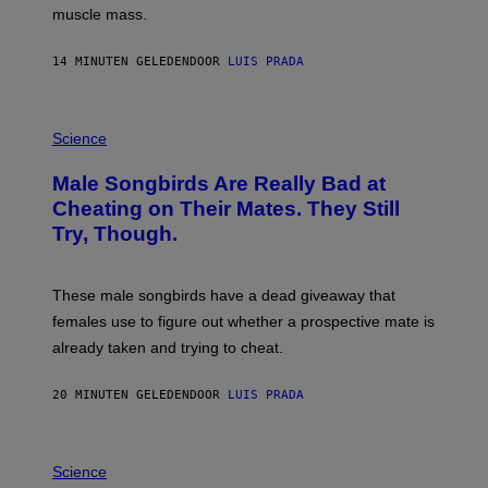
muscle mass.
14 MINUTEN GELEDEN
DOOR
LUIS PRADA
P
H
Science
O
T
Male Songbirds Are Really Bad at
O
:
Cheating on Their Mates. They Still
A
Try, Though.
N
D
R
E
These male songbirds have a dead giveaway that
W
_
females use to figure out whether a prospective mate is
H
already taken and trying to cheat.
O
W
E
20 MINUTEN GELEDEN
DOOR
LUIS PRADA
/
G
E
T
P
T
H
Science
Y
O