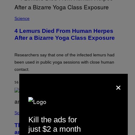
Science
4 Lemurs Died From Human Herpes
After a Bizarre Yoga Class Exposure
Researchers say that one of the infected lemurs had
been used in public yoga sessions with close human
contact.
×
56 SECONDEN GELEDEN
DOOR
LUIS PRADA
Science
Kill the ads for
The Weird Evolutionary Reason Men
just $2 a month
and Women Have Different Pelvises