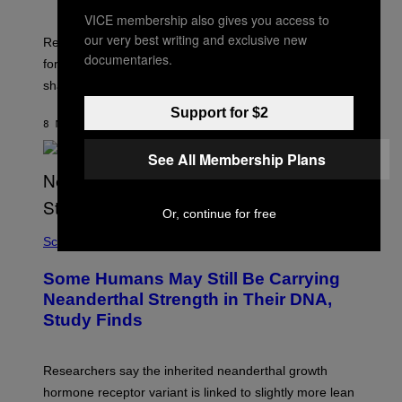
VICE membership also gives you access to
our very best writing and exclusive new
Researchers say that modern men’s hip sockets shifted
documentaries.
forward, while women kept a more ancient pelvic
shape.
Support for $2
8 MINUTEN GELEDEN
DOOR
LUIS PRADA
See All Membership Plans
Or, continue for free
Science
Some Humans May Still Be Carrying
Neanderthal Strength in Their DNA,
Study Finds
Researchers say the inherited neanderthal growth
hormone receptor variant is linked to slightly more lean