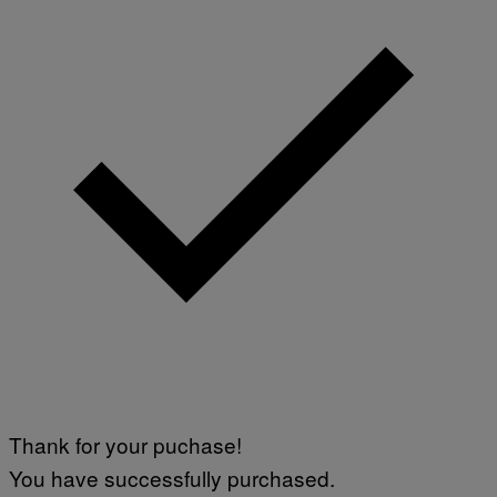
E
P
H
O
T
O
L
I
B
R
A
R
Y
/
G
E
T
T
Y
I
M
A
G
E
S
Thank for your puchase!
You have successfully purchased.