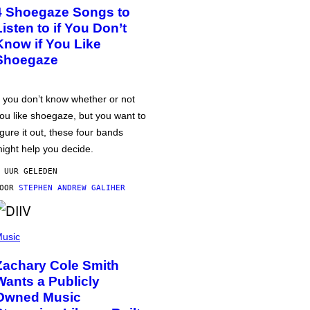
4 Shoegaze Songs to
Listen to if You Don’t
Know if You Like
Shoegaze
f you don’t know whether or not
ou like shoegaze, but you want to
igure it out, these four bands
ight help you decide.
 UUR GELEDEN
DOOR
STEPHEN ANDREW GALIHER
usic
Zachary Cole Smith
Wants a Publicly
Owned Music