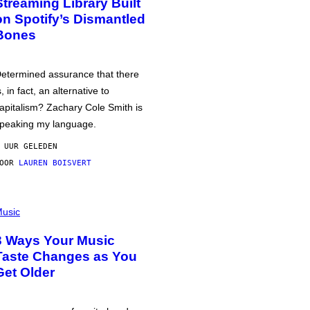
Streaming Library Built
on Spotify’s Dismantled
Bones
etermined assurance that there
s, in fact, an alternative to
apitalism? Zachary Cole Smith is
peaking my language.
 UUR GELEDEN
DOOR
LAUREN BOISVERT
usic
3 Ways Your Music
Taste Changes as You
Get Older