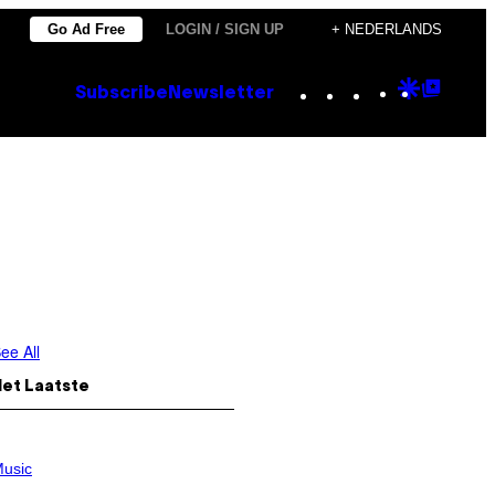
Go Ad Free
LOGIN / SIGN UP
+ NEDERLANDS
Instagram
TikTok
YouTube
Google
Goog
Subscribe
Newsletter
Discove
Top
Posts
ee All
Het Laatste
usic