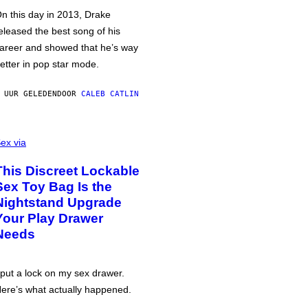
n this day in 2013, Drake
eleased the best song of his
areer and showed that he’s way
etter in pop star mode.
 UUR GELEDEN
DOOR
CALEB CATLIN
ex via
This Discreet Lockable
Sex Toy Bag Is the
Nightstand Upgrade
Your Play Drawer
Needs
 put a lock on my sex drawer.
ere’s what actually happened.