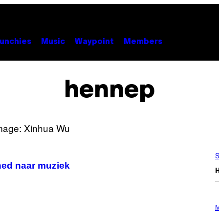
unchies
Music
Waypoint
Members
hennep
S
oned naar muziek
P
H
M
O