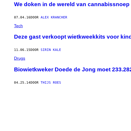
We doken in de wereld van cannabissnoep i
07.04.16
DOOR
ALEX KRANCHER
Tech
Deze gast verkoopt wietkweekkits voor kin
11.06.15
DOOR
SIRIN KALE
Drugs
Biowietkweker Doede de Jong moet 233.282
04.25.14
DOOR
THIJS ROES