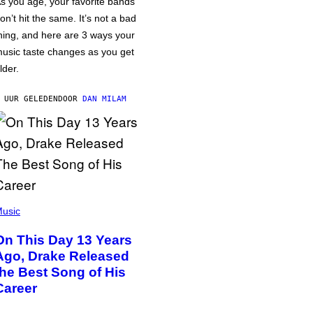
s you age, your favorite bands
on’t hit the same. It’s not a bad
hing, and here are 3 ways your
usic taste changes as you get
lder.
 UUR GELEDEN
DOOR
DAN MILAM
usic
On This Day 13 Years
Ago, Drake Released
the Best Song of His
Career