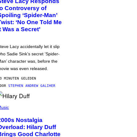
Steve Lacy Responds
to Controversy of
Spoiling ‘Spider-Man’
Twist: ‘No One Told Me
It Was a Secret’
teve Lacy accidentally let it slip
ho Sadie Sink’s secret ‘Spider-
an’ character was, before the
ovie was even released.
3 MINUTEN GELEDEN
DOOR
STEPHEN ANDREW GALIHER
usic
2000s Nostalgia
Overload: Hilary Duff
Brings Good Charlotte