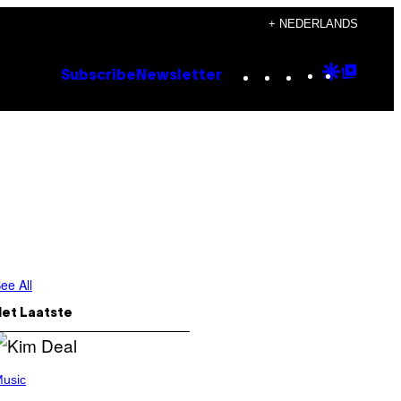
+ NEDERLANDS
Instagram
TikTok
YouTube
Google
Goog
Subscribe
Newsletter
Discove
Top
Posts
ee All
Het Laatste
usic