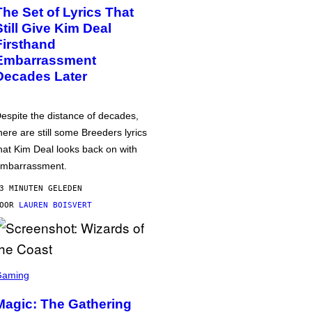
The Set of Lyrics That
Still Give Kim Deal
Firsthand
Embarrassment
Decades Later
espite the distance of decades,
here are still some Breeders lyrics
hat Kim Deal looks back on with
mbarrassment.
3 MINUTEN GELEDEN
DOOR
LAUREN BOISVERT
Gaming
Magic: The Gathering