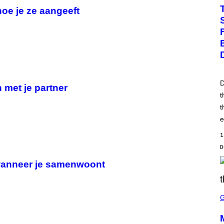
T
hoe je ze aangeeft
O
B
Y
J
E
F
F
K
R
A
D
V
 met je partner
I
t
T
t
Z
/
e
F
I
1
L
M
M
A
t wanneer je samenwoont
G
I
C
S
C
R
E
E