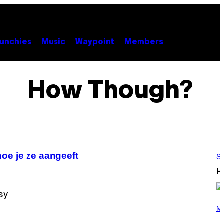
unchies
Music
Waypoint
Members
How Though?
hoe je ze aangeeft
S
P
H
M
O