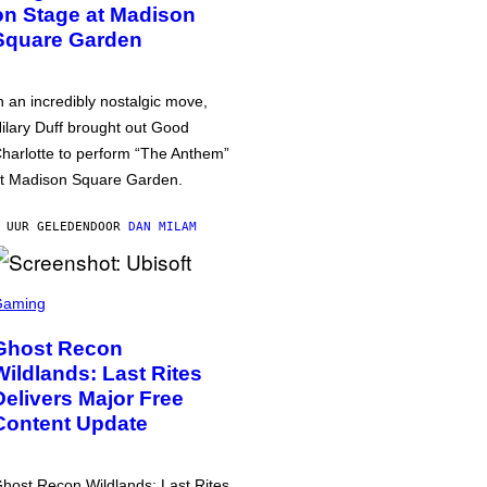
on Stage at Madison
Square Garden
n an incredibly nostalgic move,
ilary Duff brought out Good
harlotte to perform “The Anthem”
t Madison Square Garden.
 UUR GELEDEN
DOOR
DAN MILAM
Gaming
Ghost Recon
Wildlands: Last Rites
Delivers Major Free
Content Update
host Recon Wildlands: Last Rites