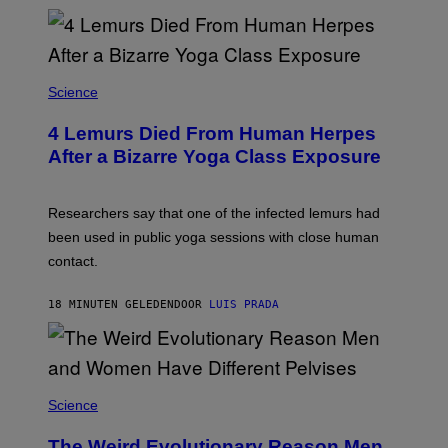
A
F
P
V
I
A
Science
G
E
T
4 Lemurs Died From Human Herpes
T
After a Bizarre Yoga Class Exposure
Y
I
M
A
Researchers say that one of the infected lemurs had
G
E
been used in public yoga sessions with close human
S
contact.
18 MINUTEN GELEDEN
DOOR
LUIS PRADA
Science
The Weird Evolutionary Reason Men