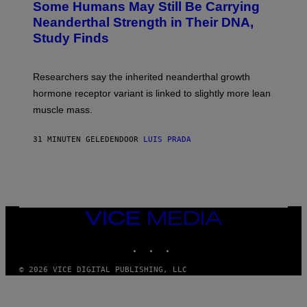
Some Humans May Still Be Carrying
Neanderthal Strength in Their DNA,
Study Finds
Researchers say the inherited neanderthal growth
hormone receptor variant is linked to slightly more lean
muscle mass.
31 MINUTEN GELEDEN
DOOR
LUIS PRADA
VICE
MEDIA
INSTAGRAM
TIKTOK
YOUTUBE
© 2026 VICE DIGITAL PUBLISHING, LLC