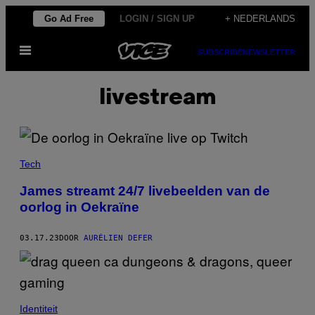
Ga
Go Ad Free
LOGIN / SIGN UP
+ NEDERLANDS
naar
Open
de
SUBSCRIBE
NEWSLETTER
menu
inhoud
livestream
Tech
James streamt 24/7 livebeelden van de
oorlog in Oekraïne
03.17.23
DOOR
AURÉLIEN DEFER
Identiteit