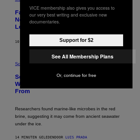
H
VICE membership also gives you access to
O
Fans Are Claiming Usher Skipped His
T
our very best writing and exclusive new
O
New York Performance and Sent in a
documentaries.
B
Lookalike Instead
Y
J
A
Support for $2
S
10 MINUTEN GELEDEN
DOOR
CALEB CATLIN
O
N
See All Membership Plans
K
P
E
H
Science
M
O
P
T
I
Or, continue for free
Scientists May Have Finally Found
O
N
:
Where Antarctica’s Blood Falls Comes
/
M
G
From
A
E
R
T
K
T
R
Y
Researchers found marine-like microbes in the red
A
I
L
M
brine, suggesting it may come from ancient seawater
S
A
under the ice.
T
G
O
E
N
S
14 MINUTEN GELEDEN
DOOR
LUIS PRADA
/
)