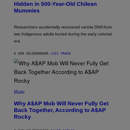
T
,
Hidden in 500-Year-Old Chilean
Y
M
I
Mummies
U
M
C
A
H
G
O
Researchers accidentally recovered variola DNA from
E
L
S
D
two Indigenous adults buried during the early colonial
E
era.
R
C
H
6 UUR GELEDEN
DOOR
LUIS PRADA
I
L
E
A
N
M
U
M
(
M
P
Music
Y
H
T
O
H
Why A$AP Mob Will Never Fully Get
T
A
O
Back Together, According to A$AP
N
B
T
Rocky
Y
H
N
O
O
S
A