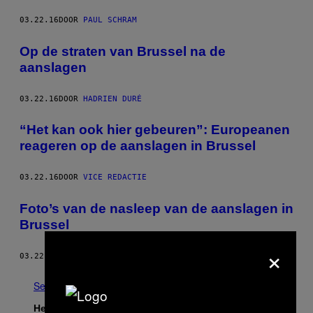
03.22.16
DOOR
PAUL SCHRAM
Op de straten van Brussel na de
aanslagen
03.22.16
DOOR
HADRIEN DURÉ
​“Het kan ook hier gebeuren”: Europeanen
reageren op de aanslagen in Brussel
03.22.16
DOOR
VICE REDACTIE
Foto’s van de nasleep van de aanslagen in
Brussel
×
03.22.16
DOOR
VICE NEWS
See All
Het Laatste