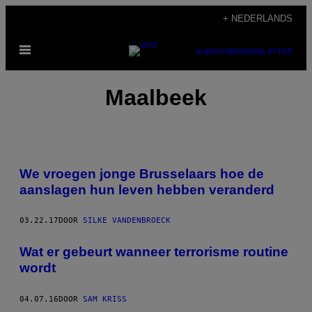
Ga
+ NEDERLANDS
naar
Open
de
SUBSCRIBE
NEWSLETTER
menu
inhoud
Maalbeek
We vroegen jonge Brusselaars hoe de
aanslagen hun leven hebben veranderd
03.22.17
DOOR
SILKE VANDENBROECK
Wat er gebeurt wanneer terrorisme routine
wordt
04.07.16
DOOR
SAM KRISS