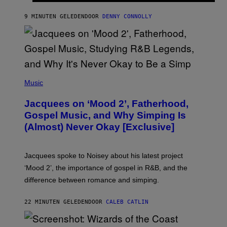
M
O
9 MINUTEN GELEDEN
DOOR
DENNY CONNOLLY
N
G
O
(
P
Music
H
O
Jacquees on ‘Mood 2’, Fatherhood,
T
O
Gospel Music, and Why Simping Is
V
(Almost) Never Okay [Exclusive]
I
A
C
A
Jacquees spoke to Noisey about his latest project
M
K
‘Mood 2’, the importance of gospel in R&B, and the
I
difference between romance and simping.
R
K
)
22 MINUTEN GELEDEN
DOOR
CALEB CATLIN