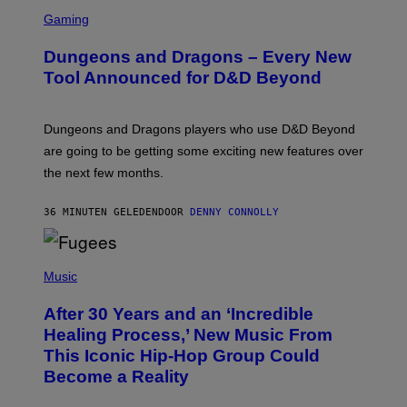
S
C
Gaming
R
E
Dungeons and Dragons – Every New
E
N
Tool Announced for D&D Beyond
S
H
O
T
Dungeons and Dragons players who use D&D Beyond
:
are going to be getting some exciting new features over
W
I
the next few months.
Z
A
R
36 MINUTEN GELEDEN
DOOR
DENNY CONNOLLY
D
S
O
(
F
P
Music
T
H
H
O
E
After 30 Years and an ‘Incredible
T
C
O
O
Healing Process,’ New Music From
B
A
This Iconic Hip-Hop Group Could
Y
S
J
T
Become a Reality
E
R