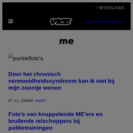
Ga
+ NEDERLANDS
naar
Open
de
SUBSCRIBE
NEWSLETTER
menu
inhoud
me
Door het chronisch
vermoeidheidssyndroom kan ik niet bij
mijn zoontje wonen
07.11.18
DOOR
DARIA
Foto’s van knuppelende ME’ers en
brullende relschoppers bij
politietrainingen