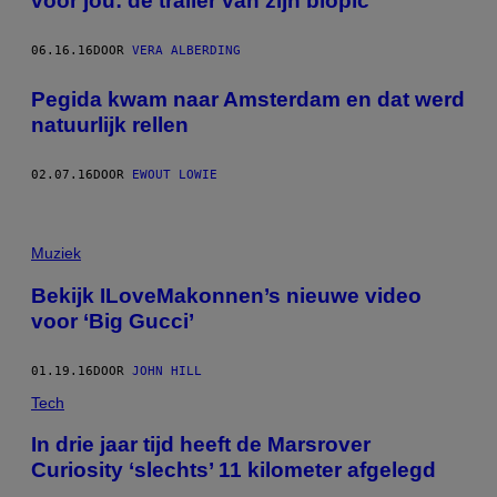
voor jou: de trailer van zijn biopic
06.16.16
DOOR
VERA ALBERDING
Pegida kwam naar Amsterdam en dat werd
natuurlijk rellen
02.07.16
DOOR
EWOUT LOWIE
Muziek
Bekijk ILoveMakonnen’s nieuwe video
voor ‘Big Gucci’
01.19.16
DOOR
JOHN HILL
Tech
In drie jaar tijd heeft de Marsrover
Curiosity ‘slechts’ 11 kilometer afgelegd