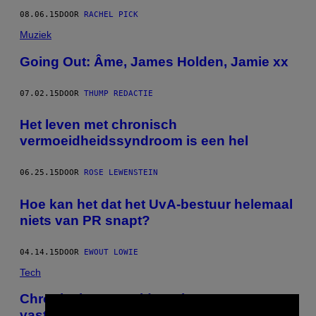
08.06.15
DOOR
RACHEL PICK
Muziek
Going Out: Âme, James Holden, Jamie xx
07.02.15
DOOR
THUMP REDACTIE
Het leven met chronisch
vermoeidheidssyndroom is een hel
06.25.15
DOOR
ROSE LEWENSTEIN
Hoe kan het dat het UvA-bestuur helemaal
niets van PR snapt?
04.14.15
DOOR
EWOUT LOWIE
Tech
Chronisch vermoeid? Er kan nu
vastgesteld worden of je zeurt, of echt ziek