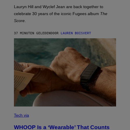
E
M
Lauryn Hill and Wyclef Jean are back together to
Y
celebrate 30 years of the iconic Fugees album
The
C
H
Score
.
A
N
P
37 MINUTEN GELEDEN
DOOR
LAUREN BOISVERT
H
O
T
O
G
R
A
P
H
Y
/
G
E
T
T
Y
I
M
V
A
I
Tech via
G
A
E
W
WHOOP Is a ‘Wearable’ That Counts
S
H