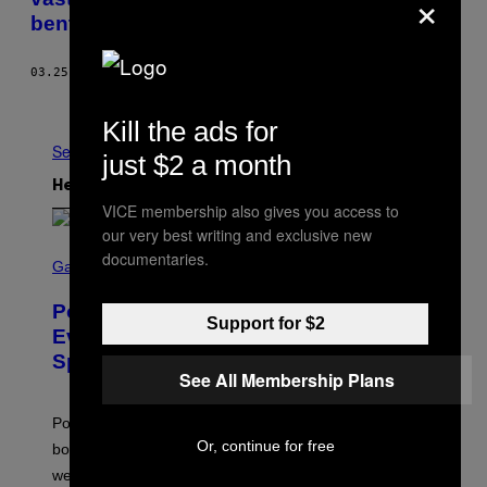
×
bent
03.25.15
DOOR
BONNIE VAN DEN HEUVEL
Ouder
Kill the ads for
See All
just $2 a month
Het Laatste
VICE membership also gives you access to
our very best writing and exclusive new
S
documentaries.
C
Gaming
R
E
Pokémon GO Fire and Ice Hatch Day
E
Support for $2
N
Event Guide – All Bonuses and
S
Special Hatches
H
See All Membership Plans
O
T
:
Pokemon GO players can check out the upcoming
P
O
Or, continue for free
bonuses and Timed Research to start preparing for this
K
weekend’s big event.
E