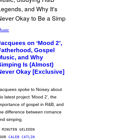
usic
Jacquees on ‘Mood 2’,
Fatherhood, Gospel
Music, and Why
Simping Is (Almost)
Never Okay [Exclusive]
acquees spoke to Noisey about
is latest project ‘Mood 2’, the
mportance of gospel in R&B, and
he difference between romance
nd simping.
 MINUTEN GELEDEN
DOOR
CALEB CATLIN