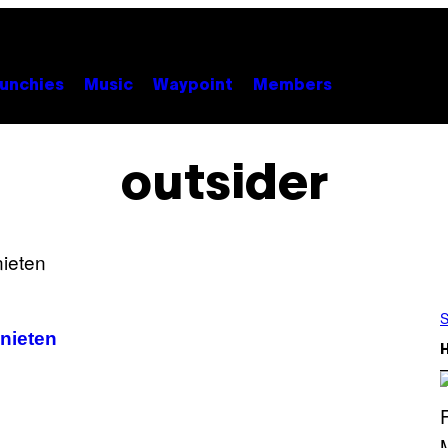
unchies
Music
Waypoint
Members
outsider
S
nieten