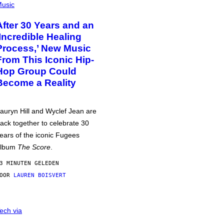
usic
After 30 Years and an
‘Incredible Healing
Process,’ New Music
From This Iconic Hip-
Hop Group Could
Become a Reality
auryn Hill and Wyclef Jean are
ack together to celebrate 30
ears of the iconic Fugees
album
The Score
.
3 MINUTEN GELEDEN
DOOR
LAUREN BOISVERT
ech via