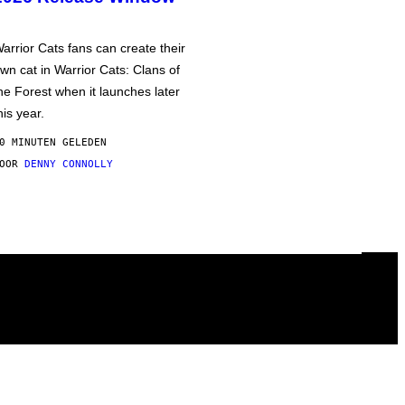
arrior Cats fans can create their
wn cat in Warrior Cats: Clans of
he Forest when it launches later
his year.
0 MINUTEN GELEDEN
DOOR
DENNY CONNOLLY