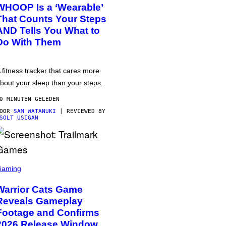
WHOOP Is a ‘Wearable’
That Counts Your Steps
AND Tells You What to
Do With Them
 fitness tracker that cares more
bout your sleep than your steps.
0 MINUTEN GELEDEN
DOOR
SAM WATANUKI
| REVIEWED BY
SOLT USIGAN
Gaming
Warrior Cats Game
Reveals Gameplay
Footage and Confirms
2026 Release Window