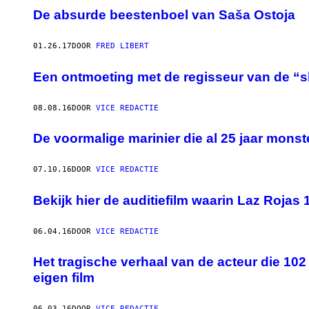
De absurde beestenboel van Saša Ostoja
01.26.17
DOOR
FRED LIBERT
Een ontmoeting met de regisseur van de “sl
08.08.16
DOOR
VICE REDACTIE
De voormalige marinier die al 25 jaar monste
07.10.16
DOOR
VICE REDACTIE
Bekijk hier de auditiefilm waarin Laz Rojas
06.04.16
DOOR
VICE REDACTIE
Het tragische verhaal van de acteur die 102
eigen film
06.03.16
DOOR
VICE REDACTIE