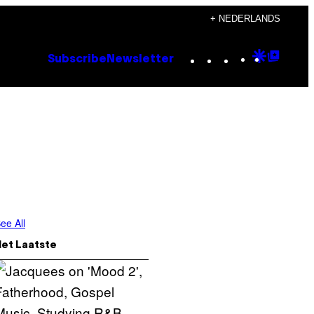
+ NEDERLANDS
Instagram
TikTok
YouTube
Google
Goog
Subscribe
Newsletter
Discove
Top
Posts
ee All
Het Laatste