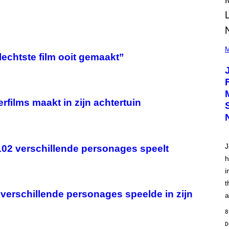
(
P
M
echtste film ooit gemaakt”
H
O
T
O
V
I
rfilms maakt in zijn achtertuin
A
C
A
M
K
I
J
 102 verschillende personages speelt
R
K
h
)
i
t
 verschillende personages speelde in zijn
a
8