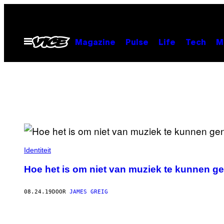
Ga
naar
de
Open
Magazine
Pulse
Life
Tech
M
menu
inhoud
Identiteit
Hoe het is om niet van muziek te kunnen ge
08.24.19
DOOR
JAMES GREIG