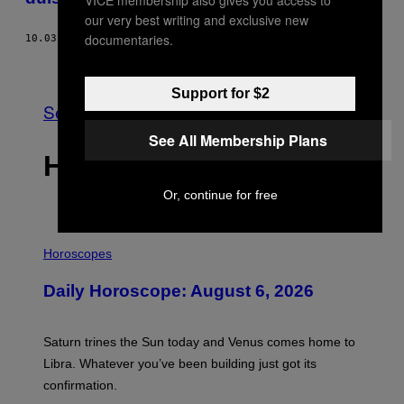
our very best writing and exclusive new
documentaries.
10.03.14
DOOR
BECKY FERREIRA
Ouder
Support for $2
See All
See All Membership Plans
HET LAATSTE
Or, continue for free
I
L
Horoscopes
L
U
Daily Horoscope: August 6, 2026
S
T
R
A
Saturn trines the Sun today and Venus comes home to
T
I
Libra. Whatever you’ve been building just got its
O
confirmation.
N
B