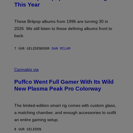
N
B
This Year
S
Y
)
N
I
E
These Britpop albums from 1996 are turning 30 in
L
2026. We still listen to these defining albums front to
S
V
back.
A
N
I
7 UUR GELEDEN
DOOR
DAN MILAM
P
E
R
C
E
O
Cannabis via
N
U
/
R
G
Puffco Went Full Gamer With Its Wild
T
E
E
T
New Plasma Peak Pro Colorway
S
T
Y
Y
O
I
F
M
The limited-edition smart rig comes with custom glass,
P
A
a matching chamber, and enough accessories to outfit
U
G
F
E
an entire gaming setup.
F
S
C
8 UUR GELEDEN
O