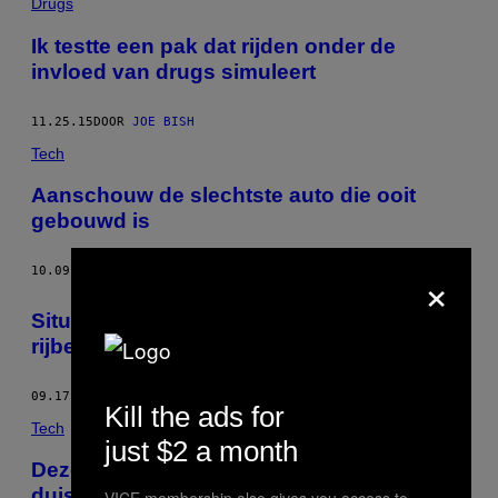
Drugs
Ik testte een pak dat rijden onder de
invloed van drugs simuleert
11.25.15
DOOR
JOE BISH
Tech
Aanschouw de slechtste auto die ooit
gebouwd is
×
10.09.15
DOOR
RACHEL PICK
Situaties die je na het halen van je
rijbewijs wilt voorkomen
09.17.15
DOOR
LISA LOTENS
Kill the ads for
Tech
just $2 a month
Deze kevers zijn al 52 miljoen jaar de
duistere heersers van mierenkoloniën
VICE membership also gives you access to