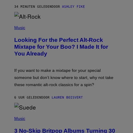
Y
34 MINUTEN GELEDEN
DOOR
ASHLEY FIKE
R
E
E
S
(
A
P
Music
.
H
O
Looking For the Perfect Alt-Rock
T
O
Mixtape for Your Boo? I Made It for
B
You Already
Y
M
I
C
If you want to make a mixtape for your special
K
H
someone but don’t know where to start, why not take
U
these romantic alt-rock classics for a spin?
T
S
O
6 UUR GELEDEN
DOOR
LAUREN BOISVERT
N
/
R
E
P
D
H
Music
F
O
E
T
R
3 No-Skip Britpop Albums Turning 30
O