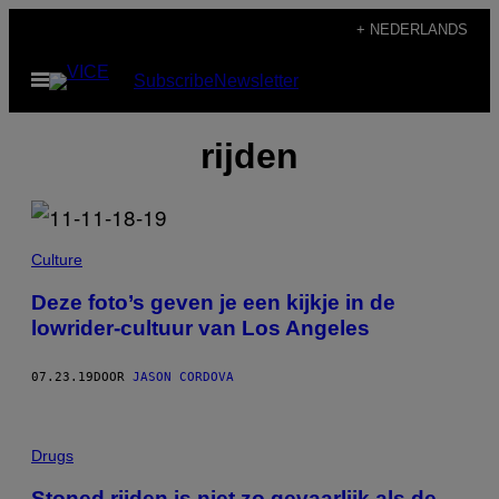
Ga
+ NEDERLANDS
naar
Open
Subscribe
Newsletter
de
menu
inhoud
rijden
Culture
Deze foto’s geven je een kijkje in de
lowrider-cultuur van Los Angeles
07.23.19
DOOR
JASON CORDOVA
Drugs
Stoned rijden is niet zo gevaarlijk als de