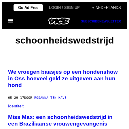
Ga
Go Ad Free
LOGIN / SIGN UP
+ NEDERLANDS
naar
Open
de
SUBSCRIBE
NEWSLETTER
menu
inhoud
schoonheidswedstrijd
We vroegen baasjes op een hondenshow
in Oss hoeveel geld ze uitgeven aan hun
hond
05.29.17
DOOR
ROSANNA TEN HAVE
Identiteit
Miss Max: een schoonheidswedstrijd in
een Braziliaanse vrouwengevangenis