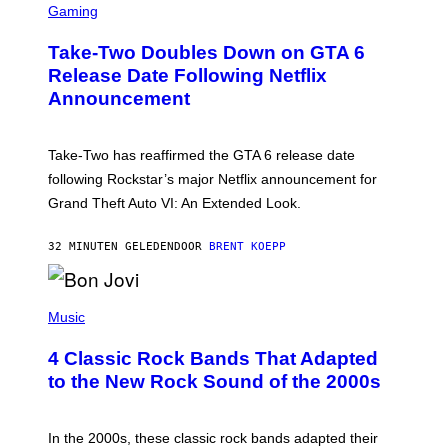
C
Gaming
R
E
Take-Two Doubles Down on GTA 6
E
N
Release Date Following Netflix
S
Announcement
H
O
T
:
Take-Two has reaffirmed the GTA 6 release date
R
O
following Rockstar’s major Netflix announcement for
C
Grand Theft Auto VI: An Extended Look.
K
S
T
32 MINUTEN GELEDEN
DOOR
BRENT KOEPP
A
R
G
A
P
M
H
Music
E
O
S
T
4 Classic Rock Bands That Adapted
O
B
to the New Rock Sound of the 2000s
Y
F
R
A
In the 2000s, these classic rock bands adapted their