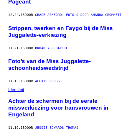
Pageant
12.24.15
DOOR
GRACE ASHFORD, FOTO'S DOOR AMANDA CROMMETT
Strippen, twerken en Faygo bij de Miss
Juggalette-verkiezing
11.21.15
DOOR
BROADLY REDACTIE
Foto’s van de Miss Juggalette-
schoonheidswedstrijd
11.13.15
DOOR
ALEXIS GROSS
Identiteit
Achter de schermen bij de eerste
missverkiezing voor transvrouwen in
Engeland
11.10.15
DOOR
JESSIE EDWARDS THOMAS