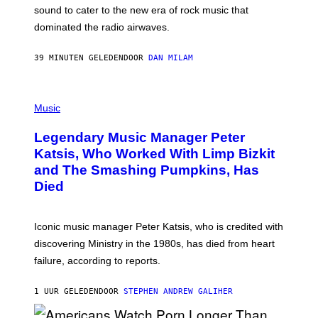
N
sound to cater to the new era of rock music that
K
M
dominated the radio airwaves.
I
C
E
39 MINUTEN GELEDEN
DOOR
DAN MILAM
L
O
T
P
T
H
Music
A
O
/
T
I
Legendary Music Manager Peter
O
M
B
A
Katsis, Who Worked With Limp Bizkit
Y
G
and The Smashing Pumpkins, Has
D
E
I
D
Died
M
I
I
R
T
E
R
C
Iconic music manager Peter Katsis, who is credited with
I
T
discovering Ministry in the 1980s, has died from heart
O
S
failure, according to reports.
K
A
M
1 UUR GELEDEN
DOOR
STEPHEN ANDREW GALIHER
B
O