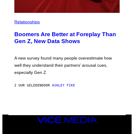
Relationships
Boomers Are Better at Foreplay Than
Gen Z, New Data Shows
A new survey found many people overestimate how
well they understand their partners’ arousal cues,
especially Gen Z.
2 UUR GELEDEN
DOOR
ASHLEY FIKE
VICE
MEDIA
INSTAGRAM
TIKTOK
YOUTUBE