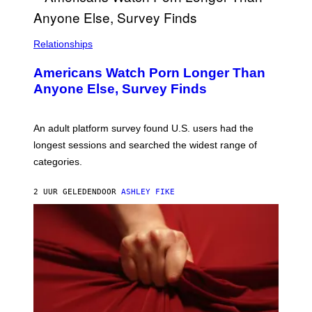
U
R
I
S
/
Relationships
W
I
Americans Watch Porn Longer Than
R
E
Anyone Else, Survey Finds
I
M
A
G
An adult platform survey found U.S. users had the
E
longest sessions and searched the widest range of
categories.
2 UUR GELEDEN
DOOR
ASHLEY FIKE