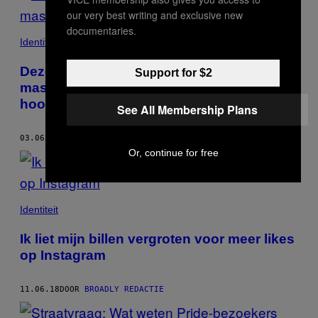
our very best writing and exclusive new
documentaries.
Identiteit
Deze 89-jarige sekscoach vindt dat
Support for $2
masturberen bij je dagelijkse workout
hoort
See All Membership Plans
03.06.19
DOOR
BROADLY REDACTIE
AND
VICE REDACTIE
Or, continue for free
Identiteit
Ik liet mijn billen vergroten voor meer likes
op Instagram
11.06.18
DOOR
BROADLY REDACTIE