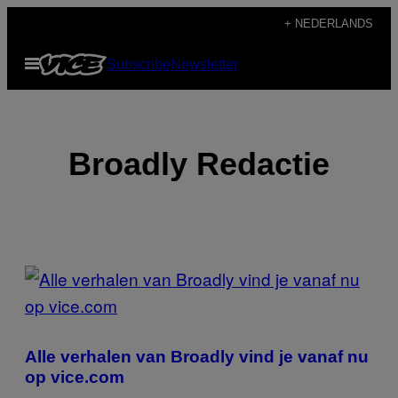
Ga
+ NEDERLANDS
naar
Open
Subscribe
Newsletter
de
menu
inhoud
Broadly Redactie
POSTS
BY
THIS
Alle verhalen van Broadly vind je vanaf nu
AUTHOR
op vice.com