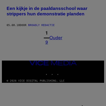
Een kijkje in de paaldansschool waar
strippers hun demonstratie planden
05.08.18
DOOR
BROADLY REDACTIE
1
Ouder
9
VICE
MEDIA
INSTAGRAM
TIKTOK
YOUTUBE
© 2026 VICE DIGITAL PUBLISHING, LLC