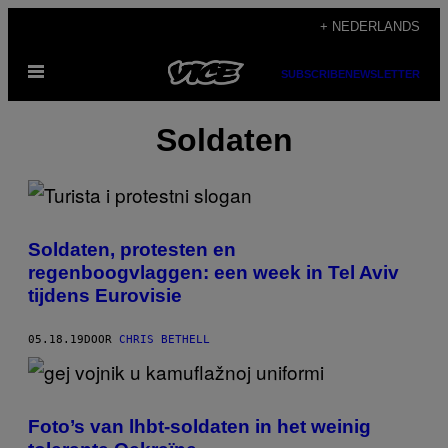
Ga
+ NEDERLANDS
naar
Open
de
SUBSCRIBE
NEWSLETTER
menu
inhoud
Soldaten
Soldaten, protesten en
regenboogvlaggen: een week in Tel Aviv
tijdens Eurovisie
05.18.19
DOOR
CHRIS BETHELL
Foto’s van lhbt-soldaten in het weinig