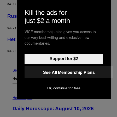
04.19.15
DOOR
VINCENT CIANNI, TEKST DOOR SHANNA JONES
Kill the ads for
Russische grafrovers
just $2 a month
03.28.15
DOOR
VICE NEWS
VICE membership also gives you access to
our very best writing and exclusive new
Het Russische spookleger in Oekraïne
documentaries.
03.08.15
DOOR
VICE NEWS
Ouder
Support for $2
See All
See All Membership Plans
Het Laatste
Or, continue for free
I
L
Horoscopes
L
U
Daily Horoscope: August 10, 2026
S
T
R