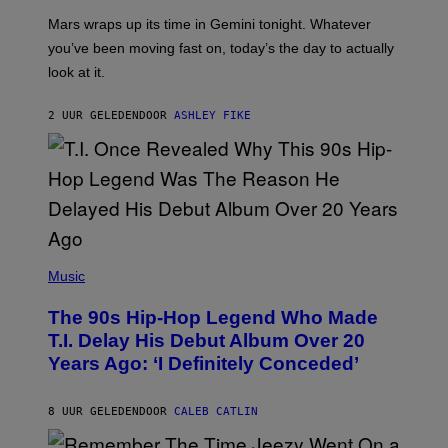
A
Mars wraps up its time in Gemini tonight. Whatever
T
I
you’ve been moving fast on, today’s the day to actually
O
look at it.
N
B
Y
2 UUR GELEDEN
DOOR
ASHLEY FIKE
R
E
E
S
A
.
(
P
Music
H
O
The 90s Hip-Hop Legend Who Made
T
O
T.I. Delay His Debut Album Over 20
B
Years Ago: ‘I Definitely Conceded’
Y
J
O
H
8 UUR GELEDEN
DOOR
CALEB CATLIN
N
N