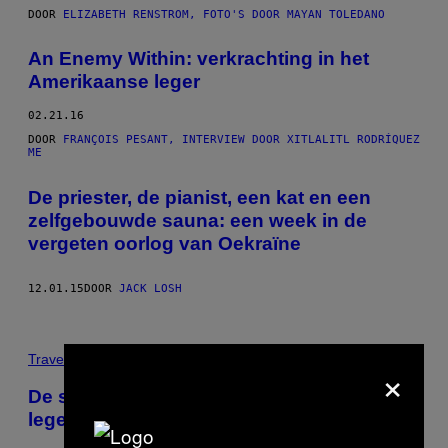
DOOR
ELIZABETH RENSTROM, FOTO'S DOOR MAYAN TOLEDANO
An Enemy Within: verkrachting in het
Amerikaanse leger
02.21.16
DOOR
FRANÇOIS PESANT, INTERVIEW DOOR XITLALITL RODRÍQUEZ
ME
De priester, de pianist, een kat en een
zelfgebouwde sauna: een week in de
vergeten oorlog van Oekraïne
12.01.15
DOOR
JACK LOSH
Travel
×
De schrijnende verhalen van homo’s in het
leger