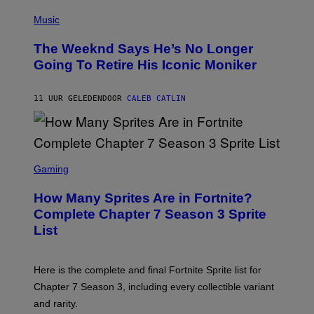
T
(
T
P
Music
Y
H
I
O
M
The Weeknd Says He’s No Longer
T
A
O
Going To Retire His Iconic Moniker
G
B
E
Y
S
P
)
11 UUR GELEDEN
DOOR
CALEB CATLIN
E
D
R
O
B
E
S
C
C
Gaming
E
R
R
E
How Many Sprites Are in Fortnite?
R
E
A
N
Complete Chapter 7 Season 3 Sprite
/
S
List
G
H
E
O
T
T
T
:
Here is the complete and final Fortnite Sprite list for
Y
E
I
P
Chapter 7 Season 3, including every collectible variant
M
I
A
and rarity.
C
G