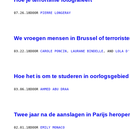
07.26.18
DOOR
PIERRE LONGERAY
We vroegen mensen in Brussel of terrorist
03.22.18
DOOR
CAROLE PONCIN
,
LAURANE BINDELLE
, AND
LOLA D'
Hoe het is om te studeren in oorlogsgebied
03.06.18
DOOR
AHMED ABU DRAA
Twee jaar na de aanslagen in Parijs herope
02.01.18
DOOR
EMILY MONACO