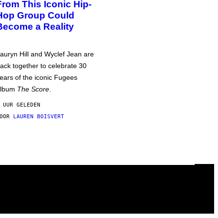
From This Iconic Hip-
Hop Group Could
Become a Reality
auryn Hill and Wyclef Jean are
ack together to celebrate 30
ears of the iconic Fugees
album
The Score
.
 UUR GELEDEN
DOOR
LAUREN BOISVERT