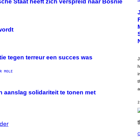
ische Staat heeft zich verspreid naar Bosnië
H
O
T
O
V
I
wordt
A
C
A
M
K
I
ie tegen terreur een succes was
J
R
K
h
)
R MOLE
i
t
a
aanslag solidariteit te tonen met
2
der
S
C
R