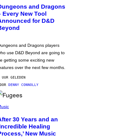
Dungeons and Dragons
– Every New Tool
Announced for D&D
Beyond
ungeons and Dragons players
ho use D&D Beyond are going to
e getting some exciting new
eatures over the next few months.
 UUR GELEDEN
DOOR
DENNY CONNOLLY
usic
After 30 Years and an
‘Incredible Healing
Process,’ New Music