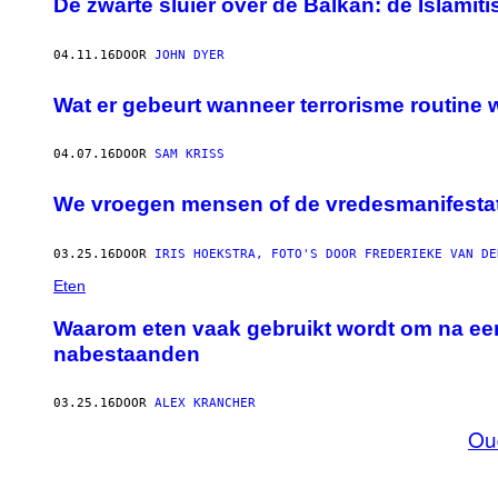
De zwarte sluier over de Balkan: de Islamit
04.11.16
DOOR
JOHN DYER
Wat er gebeurt wanneer terrorisme routine 
04.07.16
DOOR
SAM KRISS
We vroegen mensen of de vredesmanifestat
03.25.16
DOOR
IRIS HOEKSTRA, FOTO'S DOOR FREDERIEKE VAN DE
Eten
Waarom eten vaak gebruikt wordt om na een 
nabestaanden
03.25.16
DOOR
ALEX KRANCHER
Ou