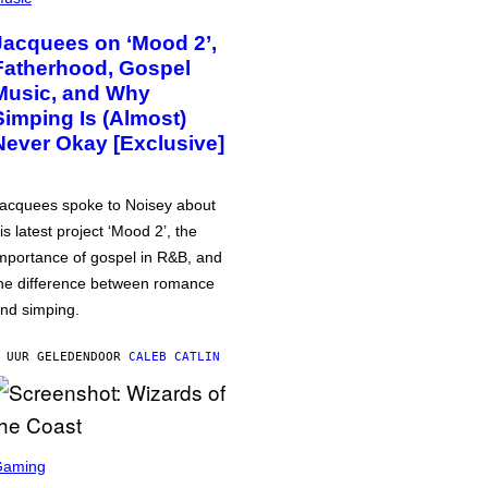
Jacquees on ‘Mood 2’,
Fatherhood, Gospel
Music, and Why
Simping Is (Almost)
Never Okay [Exclusive]
acquees spoke to Noisey about
is latest project ‘Mood 2’, the
mportance of gospel in R&B, and
he difference between romance
nd simping.
 UUR GELEDEN
DOOR
CALEB CATLIN
Gaming