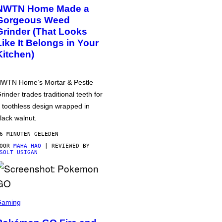
NWTN Home Made a
Gorgeous Weed
Grinder (That Looks
Like It Belongs in Your
Kitchen)
WTN Home’s Mortar & Pestle
rinder trades traditional teeth for
 toothless design wrapped in
lack walnut.
6 MINUTEN GELEDEN
DOOR
MAHA HAQ
| REVIEWED BY
SOLT USIGAN
Gaming