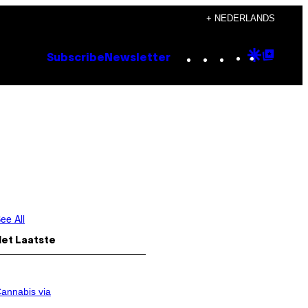
+ NEDERLANDS
Instagram
TikTok
YouTube
Google
Goog
Subscribe
Newsletter
Discove
Top
Posts
ee All
Het Laatste
annabis via