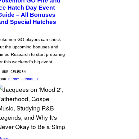
Pokémon GO Fire and
Ice Hatch Day Event
Guide – All Bonuses
and Special Hatches
okemon GO players can check
ut the upcoming bonuses and
imed Research to start preparing
or this weekend’s big event.
 UUR GELEDEN
DOOR
DENNY CONNOLLY
usic