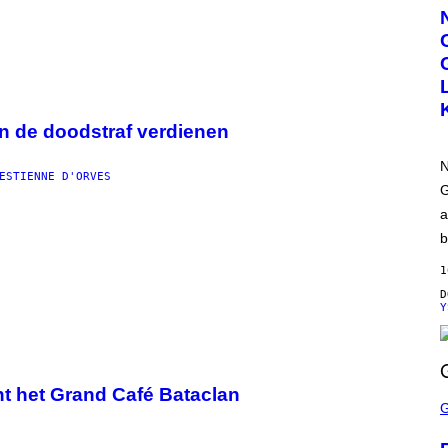
R
T
E
S
Y
O
F
N
W
en de doodstraf verdienen
T
N
N
H
ESTIENNE D'ORVES
O
G
M
a
E
b
1
Y
nt het Grand Café Bataclan
S
C
R
E