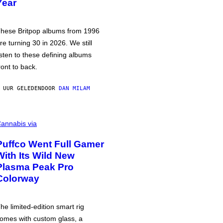
Year
hese Britpop albums from 1996
re turning 30 in 2026. We still
isten to these defining albums
ront to back.
 UUR GELEDEN
DOOR
DAN MILAM
annabis via
Puffco Went Full Gamer
With Its Wild New
Plasma Peak Pro
Colorway
he limited-edition smart rig
omes with custom glass, a