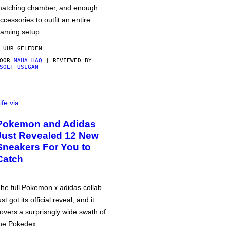
atching chamber, and enough
ccessories to outfit an entire
aming setup.
 UUR GELEDEN
DOOR
MAHA HAQ
| REVIEWED BY
SOLT USIGAN
ife via
Pokemon and Adidas
Just Revealed 12 New
Sneakers For You to
Catch
he full Pokemon x adidas collab
ust got its official reveal, and it
overs a surprisngly wide swath of
he Pokedex.