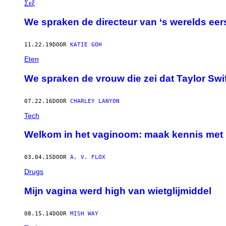
Σεξ
We spraken de directeur van ‘s werelds e
11.22.19
DOOR
KATIE GOH
Eten
We spraken de vrouw die zei dat Taylor Swif
07.22.16
DOOR
CHARLEY LANYON
Tech
Welkom in het vaginoom: maak kennis met 
03.04.15
DOOR
A. V. FLOX
Drugs
Mijn vagina werd high van wietglijmiddel
08.15.14
DOOR
MISH WAY