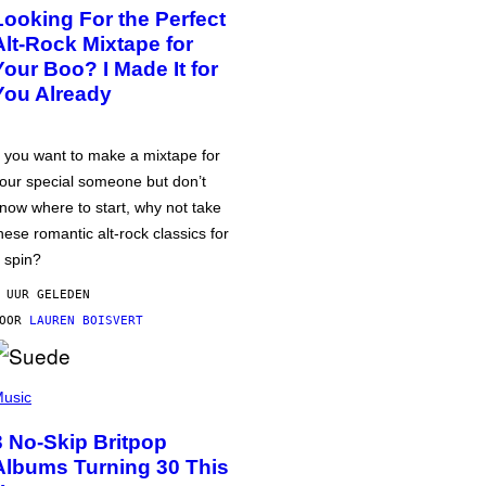
Looking For the Perfect
Alt-Rock Mixtape for
Your Boo? I Made It for
You Already
f you want to make a mixtape for
our special someone but don’t
now where to start, why not take
hese romantic alt-rock classics for
 spin?
 UUR GELEDEN
DOOR
LAUREN BOISVERT
usic
3 No-Skip Britpop
Albums Turning 30 This