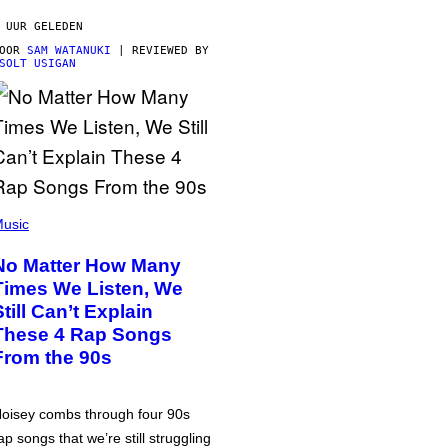
 UUR GELEDEN
DOOR
SAM WATANUKI
| REVIEWED BY
SOLT USIGAN
usic
No Matter How Many
Times We Listen, We
Still Can’t Explain
These 4 Rap Songs
From the 90s
oisey combs through four 90s
ap songs that we’re still struggling