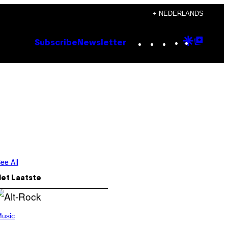
+ NEDERLANDS
Instagram
TikTok
YouTube
Google
Goog
Subscribe
Newsletter
Discove
Top
Posts
ee All
Het Laatste
usic