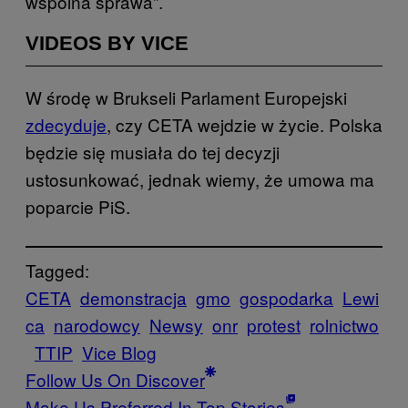
wspólna sprawa”.
VIDEOS BY VICE
W środę w Brukseli Parlament Europejski
zdecyduje
, czy CETA wejdzie w życie. Polska
będzie się musiała do tej decyzji
ustosunkować, jednak wiemy, że umowa ma
poparcie PiS.
Tagged:
CETA
demonstracja
gmo
gospodarka
Lewi
ca
narodowcy
Newsy
onr
protest
rolnictwo
TTIP
Vice Blog
Follow Us On Discover
Make Us Preferred In Top Stories