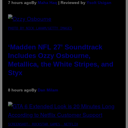
7 hours ago
By
Maha Haq
| Reviewed by
Ysolt Usigan
PHOTO BY NICK LAHAM/GETTY IMAGES
‘Madden NFL 27’ Soundtrack
Includes Ozzy Osbourne,
Metallica, the White Stripes, and
Styx
8 hours ago
By
Dan Milam
SCREENSHOT: ROCKSTAR GAMES, NETFLIX