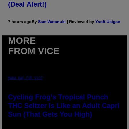
(Deal Alert!)
7 hours ago
By
Sam Watanuki
| Reviewed by
Ysolt Usigan
MORE
FROM VICE
MAHA HAQ FOR VICE
Cycling Frog’s Tropical Punch
THC Seltzer Is Like an Adult Capri
Sun (That Gets You High)