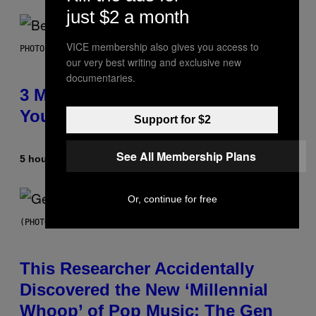
just $2 a month
VICE membership also gives you access to
PHOTO BY KEVIN WINTER/GETTY IMAGES FOR RADIO DISNEY
our very best writing and exclusive new
documentaries.
3 Millennial Anthems That Make
You Think of Your Best Friend
Support for $2
See All Membership Plans
5 hours ago
By
Lauren Boisvert
Or, continue for free
(PHOTO BY TAYLOR HILL/GETTY IMAGES)
This Researcher Accidentally
Discovered the New ‘Millennial
Whoop’ of Pop Music: The Gen