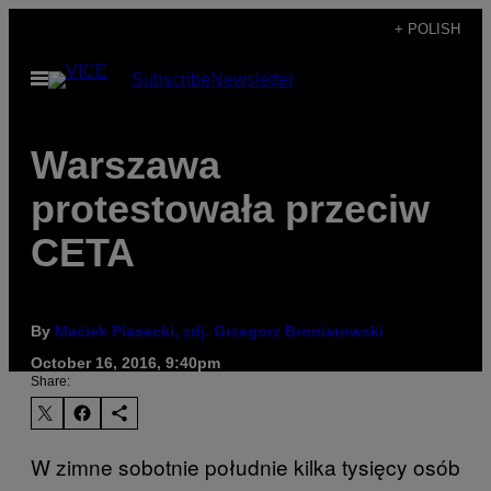
Skip
+ POLISH
to
Open
Subscribe
Newsletter
content
Menu
​Warszawa
protestowała przeciw
CETA
By
Maciek Piasecki, zdj. Grzegorz Broniatowski
October 16, 2016, 9:40pm
Share:
W zimne sobotnie południe kilka tysięcy osób