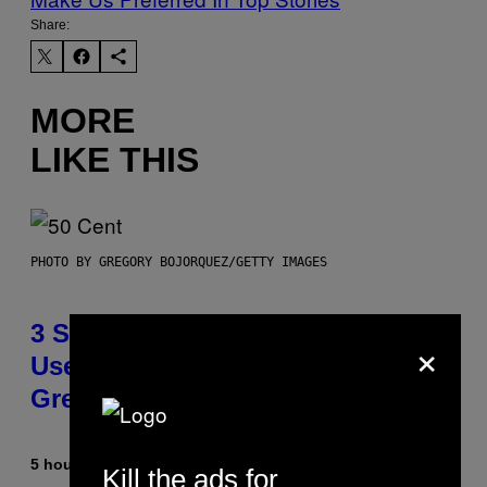
Share:
MORE
LIKE THIS
PHOTO BY GREGORY BOJORQUEZ/GETTY IMAGES
3 Songs That Were Commonly
×
Used As a Ringtone or Voicemail
Greeting in the 2000s
5 hours ago
By
Dan Milam
Kill the ads for