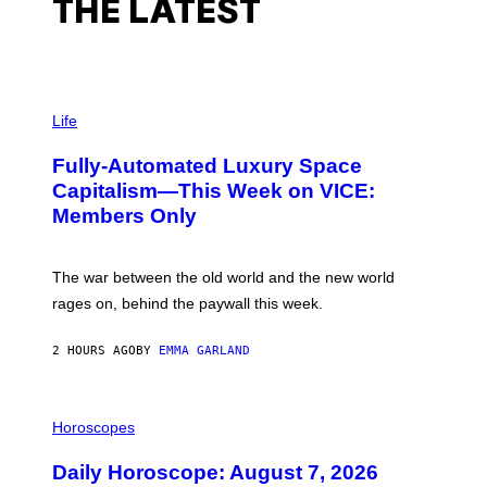
E
THE LATEST
Y
A
U
L
A
T
I
A
M
Life
N
A
A
G
Fully-Automated Luxury Space
E
:
Capitalism—This Week on VICE:
N
Members Only
I
C
K
D
The war between the old world and the new world
O
V
rages on, behind the paywall this week.
E
2 HOURS AGO
BY
EMMA GARLAND
I
L
Horoscopes
L
U
Daily Horoscope: August 7, 2026
S