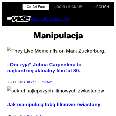
Skip
Go Ad Free
LOGIN / SIGN UP
+ POLISH
to
Open
Subscribe
Newsletter
content
Menu
Manipulacja
„Oni żyją” Johna Carpentera to
najbardziej aktualny film lat 80.
11.14.18
BY
BECKETT MUFSON
Jak manipulują tobą filmowe zwiastuny