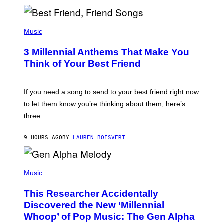
R
Q
U
P
E
H
Music
Z
O
/
T
G
3 Millennial Anthems That Make You
O
E
B
Think of Your Best Friend
T
Y
T
K
Y
E
I
V
If you need a song to send to your best friend right now
M
I
A
to let them know you’re thinking about them, here’s
N
G
W
three.
E
I
S
N
T
9 HOURS AGO
BY
LAUREN BOISVERT
E
R
/
(
G
P
Music
E
H
T
O
T
This Researcher Accidentally
T
Y
O
I
Discovered the New ‘Millennial
B
M
Whoop’ of Pop Music: The Gen Alpha
Y
A