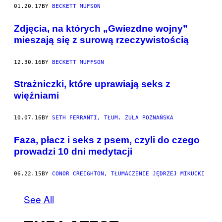
K
01.20.17
BY
BECKETT MUFSON
I
E
Z
Zdjęcia, na których „Gwiezdne wojny”
D
J
mieszają się z surową rzeczywistością
Ę
C
I
12.30.16
BY
BECKETT MUFFSON
A
D
Strażniczki, które uprawiają seks z
Z
I
więźniami
Ę
K
I
10.07.16
BY
SETH FERRANTI, TŁUM. ZULA POZNAŃSKA
U
P
R
Faza, płacz i seks z psem, czyli do czego
Z
E
prowadzi 10 dni medytacji
J
M
O
06.22.15
BY
CONOR CREIGHTON, TŁUMACZENIE JĘDRZEJ MIKUCKI
Ś
C
I
See All
P
E
T