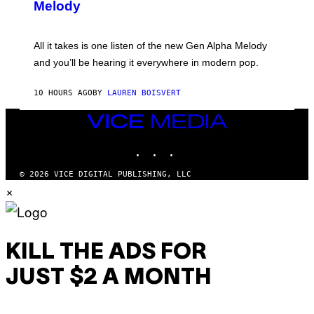
T
G
Melody
A
E
Y
S
L
F
O
O
All it takes is one listen of the new Gen Alpha Melody
R
R
and you’ll be hearing it everywhere in modern pop.
H
R
I
A
L
D
10 HOURS AGO
BY
LAUREN BOISVERT
L
I
/
O
G
D
VICE
E
I
MEDIA
T
S
INSTAGRAM
TIKTOK
YOUTUBE
T
N
Y
E
I
Y
© 2026 VICE DIGITAL PUBLISHING, LLC
M
×
A
G
E
S
)
KILL THE ADS FOR
JUST $2 A MONTH