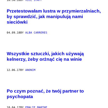
10.30.18
BY
VICE STAFF
Przetestowałam lustra w przymierzalniach,
by sprawdzić, jak manipulują nami
sieciówki
04.09.18
BY
ALBA CARRERES
Wszystkie sztuczki, jakich używają
kelnerzy, żeby orżnąć cię na winie
12.06.17
BY
ANONIM
Po czym poznać, że twój partner to
psychopata
10.04.17
BY
EMALIE MARTHE