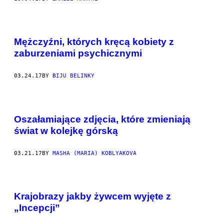
Mężczyźni, których kręcą kobiety z
zaburzeniami psychicznymi
03.24.17
BY
BIJU BELINKY
Oszałamiające zdjęcia, które zmieniają
świat w kolejkę górską
03.21.17
BY
MASHA (MARIA) KOBLYAKOVA
W
S
Krajobrazy jakby żywcem wyjęte z
Z
Y
„Incepcji”
S
T