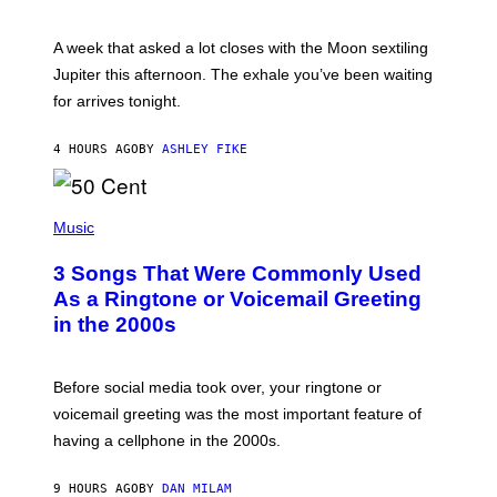
T
R
A
A week that asked a lot closes with the Moon sextiling
T
I
Jupiter this afternoon. The exhale you’ve been waiting
O
for arrives tonight.
N
B
Y
4 HOURS AGO
BY
ASHLEY FIKE
R
E
E
S
P
A
H
Music
.
O
T
3 Songs That Were Commonly Used
O
B
As a Ringtone or Voicemail Greeting
Y
in the 2000s
G
R
E
G
Before social media took over, your ringtone or
O
R
voicemail greeting was the most important feature of
Y
having a cellphone in the 2000s.
B
O
J
9 HOURS AGO
BY
DAN MILAM
O