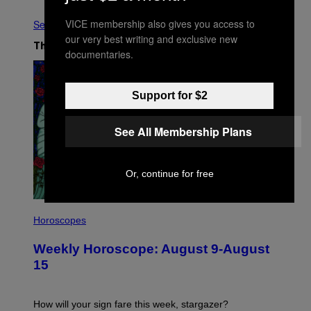
VICE membership also gives you access to
See All
our very best writing and exclusive new
The Latest
documentaries.
Support for $2
See All Membership Plans
Or, continue for free
I
L
Horoscopes
L
U
Weekly Horoscope: August 9-August
S
T
15
R
A
T
I
How will your sign fare this week, stargazer?