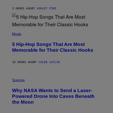
O
N
B
3 HOURS AGO
BY
ASHLEY FIKE
Y
R
E
E
S
(
A
P
Music
H
O
5 Hip-Hop Songs That Are Most
T
O
Memorable for Their Classic Hooks
B
Y
S
10 HOURS AGO
BY
CALEB CATLIN
T
E
V
E
P
G
H
Science
R
O
A
T
Why NASA Wants to Send a Laser-
N
O
I
:
Powered Drone Into Caves Beneath
T
N
the Moon
Z
A
/
S
W
A
I