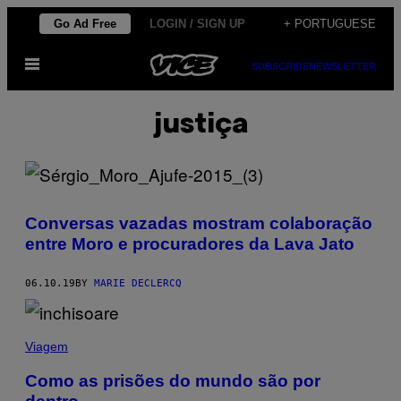
Skip
Go Ad Free
LOGIN / SIGN UP
+ PORTUGUESE
to
Open
content
SUBSCRIBE
NEWSLETTER
Menu
justiça
Conversas vazadas mostram colaboração
entre Moro e procuradores da Lava Jato
06.10.19
BY
MARIE DECLERCQ
Viagem
Como as prisões do mundo são por