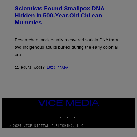
E
C
Scientists Found Smallpox DNA
T
H
T
,
Hidden in 500-Year-Old Chilean
Y
M
I
Mummies
U
M
C
A
H
G
O
Researchers accidentally recovered variola DNA from
E
L
S
D
two Indigenous adults buried during the early colonial
E
era.
R
C
H
11 HOURS AGO
BY
LUIS PRADA
I
L
E
A
N
M
U
M
VICE
M
MEDIA
Y
INSTAGRAM
TIKTOK
YOUTUBE
T
H
A
© 2026 VICE DIGITAL PUBLISHING, LLC
N
T