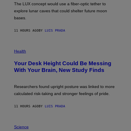
;
The LUX concept would use a fiber-optic tether to
R
D
E
R
explore lunar caves that could shelter future moon
I
P
M
bases.
I
A
X
G
E
E
11 HOURS AGO
BY
LUIS PRADA
L
)
/
G
E
P
T
H
Health
T
O
Y
T
I
Your Desk Height Could Be Messing
O
M
:
With Your Brain, New Study Finds
A
B
G
A
E
T
S
U
Researchers found upright posture was linked to more
H
calculated risk-taking and stronger feelings of pride.
A
N
T
11 HOURS AGO
BY
LUIS PRADA
O
K
E
R
A
/
M
Science
G
U