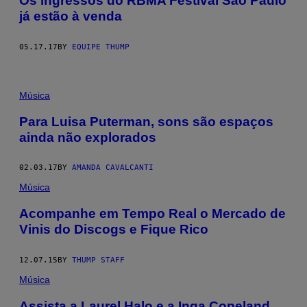
Os ingressos do RBMA Festival São Paulo
já estão à venda
05.17.17
BY
EQUIPE THUMP
Música
Para Luisa Puterman, sons são espaços
ainda não explorados
02.03.17
BY
AMANDA CAVALCANTI
Música
Acompanhe em Tempo Real o Mercado de
Vinis do Discogs e Fique Rico
12.07.15
BY
THUMP STAFF
Música
Assista a Laurel Halo e a Inga Copeland