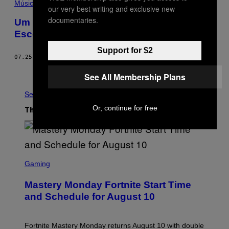
Música
our very best writing and exclusive new
documentaries.
Um Papo com o Daniel Limaverde, Um dos
Escolhidos para o RBMA ’14 em Tóquio
Support for $2
07.25.14
BY
EDUARDO PININGA
Older
See All Membership Plans
See All
Or, continue for free
The Latest
S
C
Gaming
R
E
Mastery Monday Fortnite Start Time
E
N
and Schedule for August 10
S
H
O
T
Fortnite Mastery Monday returns August 10 with double