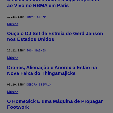
ao Vivo no RBMA em Paris
10.28.15
BY
THUMP STAFF
Música
Ouça o DJ Set de Estreia do Gerd Janson
nos Estados Unidos
10.22.15
BY
JOSH BAINES
Música
Drones, Alienação e Anorexia Estão na
Nova Faixa do Thingamajicks
08.20.15
BY
DÉBORA STEVAUX
Música
O HomeSick É uma Máquina de Propagar
Footwork