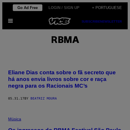
Skip
Go Ad Free
LOGIN / SIGN UP
+ PORTUGUESE
to
Open
content
SUBSCRIBE
NEWSLETTER
Menu
RBMA
Eliane Dias conta sobre o fã secreto que
há anos envia livros sobre cor e raça
negra para os Racionais MC’s
05.31.17
BY
BEATRIZ MOURA
Música