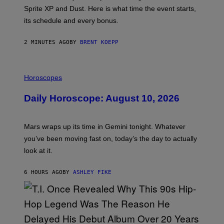
:
Sprite XP and Dust. Here is what time the event starts,
E
P
its schedule and every bonus.
I
C
G
2 MINUTES AGO
BY
BRENT KOEPP
A
M
E
I
S
L
Horoscopes
L
U
Daily Horoscope: August 10, 2026
S
T
R
A
Mars wraps up its time in Gemini tonight. Whatever
T
I
you’ve been moving fast on, today’s the day to actually
O
look at it.
N
B
Y
6 HOURS AGO
BY
ASHLEY FIKE
R
E
E
S
A
.