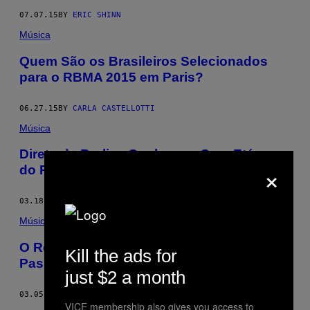
07.07.15
BY
ERIC SHINN
Música
Quem São os Brasileiros Selecionados
para o RBMA 2015 em Paris?
06.27.15
BY
CARLA CASTELLOTTI
Música
Direto de Berlim, Conheça o Som Etéreo
×
do Pazes
03.18.15
BY
JACQUELINE ELISE
Música
O Red Bull Music Academy como
Kill the ads for
Passaporte para o Mercado da Música
just $2 a month
03.05.15
BY
CARLA CASTELLOTTI
VICE membership also gives you access to