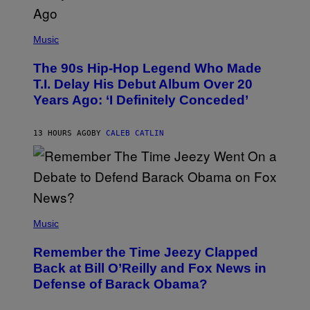
(
P
Music
H
O
The 90s Hip-Hop Legend Who Made
T
O
T.I. Delay His Debut Album Over 20
B
Years Ago: ‘I Definitely Conceded’
Y
J
O
H
13 HOURS AGO
BY
CALEB CATLIN
N
N
Y
N
U
N
E
(
Z
P
Music
/
H
W
O
I
Remember the Time Jeezy Clapped
T
R
O
Back at Bill O’Reilly and Fox News in
E
B
I
Defense of Barack Obama?
Y
M
T
A
I
G