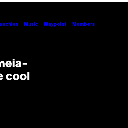
unchies
Music
Waypoint
Members
meia-
e cool