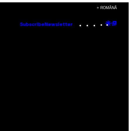
+ ROMÂNĂ
Instagram
TikTok
YouTube
Google
Goog
Subscribe
Newsletter
Discove
Top
Posts