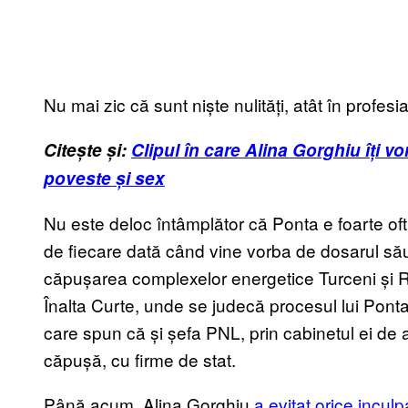
Nu mai zic că sunt niște nulități, atât în profesi
Citește și:
Clipul în care Alina Gorghiu îți v
poveste și sex
Nu este deloc întâmplător că Ponta e foarte of
de fiecare dată când vine vorba de dosarul să
căpușarea complexelor energetice Turceni și R
Înalta Curte, unde se judecă procesul lui Ponta
care spun că și șefa PNL, prin cabinetul ei de 
căpușă, cu firme de stat.
Până acum, Alina Gorghiu
a evitat orice incul