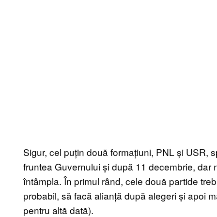
Sigur, cel puțin două formațiuni, PNL și USR, s
fruntea Guvernului și după 11 decembrie, dar n
întâmpla. În primul rând, cele două partide tr
probabil, să facă alianță după alegeri și apoi ma
pentru altă dată).