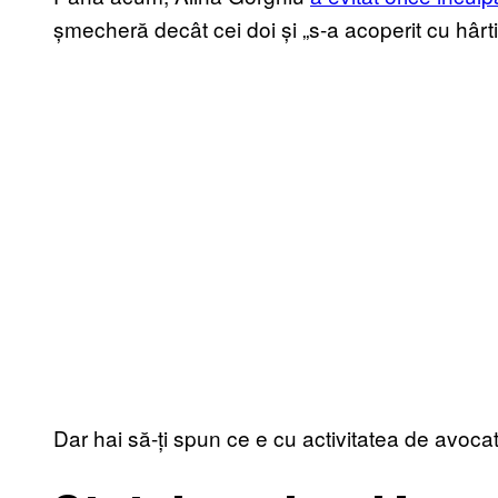
șmecheră decât cei doi și „s-a acoperit cu hârti
Dar hai să-ți spun ce e cu activitatea de avoca