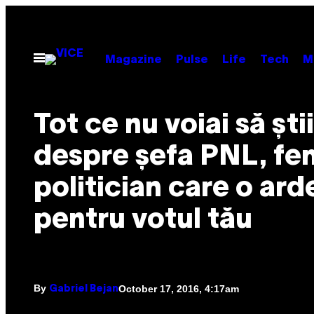
Skip
to
content
Open
Magazine
Pulse
Life
Tech
M
Menu
Tot ce nu voiai să știi
despre șefa PNL, fe
politician care o ard
pentru votul tău
By
October 17, 2016, 4:17am
Gabriel Bejan