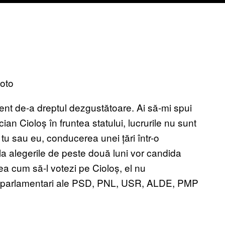
Foto
nt de-a dreptul dezgustătoare. Ai să-mi spui
n Cioloș în fruntea statului, lucrurile nu sunt
 tu sau eu, conducerea unei țări într-o
 la alegerile de peste două luni vor candida
ea cum să-l votezi pe Cioloș, el nu
 de parlamentari ale PSD, PNL, USR, ALDE, PMP