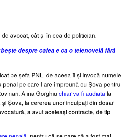
a de avocat, cât și în cea de politician.
orbește despre cafea e ca o telenovelă fără
ticat pe șefa PNL, de aceea îi și invocă numele
u penal pe care-l are împreună cu Șova pentru
ovinari. Alina Gorghiu
chiar va fi audiată
la
 și Șova, la cererea unor inculpați din dosar
avocatură, a avut aceleași contracte, de tip
pare penală
, pentru că se pare că a fost mai