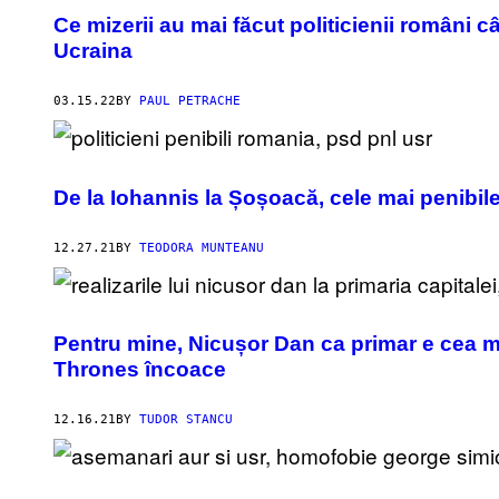
Ce mizerii au mai făcut politicienii români câ
Ucraina
03.15.22
BY
PAUL PETRACHE
De la Iohannis la Șoșoacă, cele mai penibile
12.27.21
BY
TEODORA MUNTEANU
Pentru mine, Nicușor Dan ca primar e cea m
Thrones încoace
12.16.21
BY
TUDOR STANCU