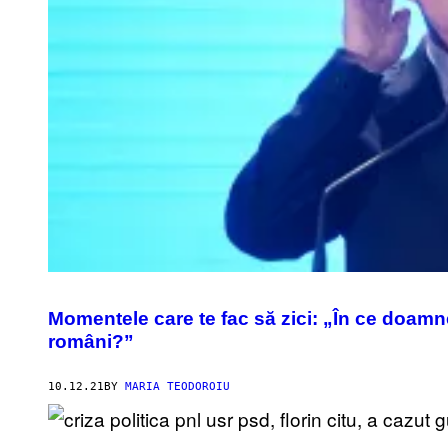
Momentele care te fac să zici: „În ce doamne 
români?”
10.12.21
BY
MARIA TEODOROIU