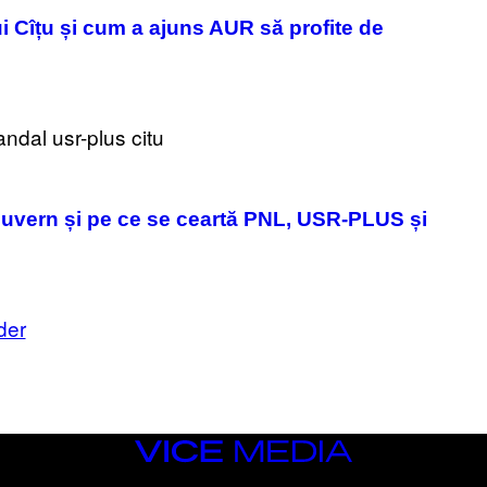
A
i Cîțu și cum a ajuns AUR să profite de
G
E
S
n Guvern și pe ce se ceartă PNL, USR-PLUS și
der
VICE
MEDIA