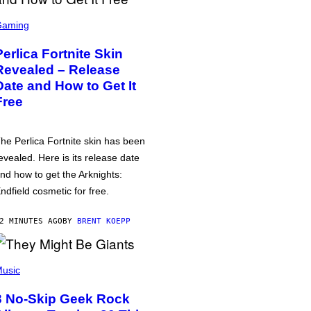
Gaming
Perlica Fortnite Skin
Revealed – Release
Date and How to Get It
Free
he Perlica Fortnite skin has been
evealed. Here is its release date
nd how to get the Arknights:
ndfield cosmetic for free.
2 MINUTES AGO
BY
BRENT KOEPP
usic
3 No-Skip Geek Rock