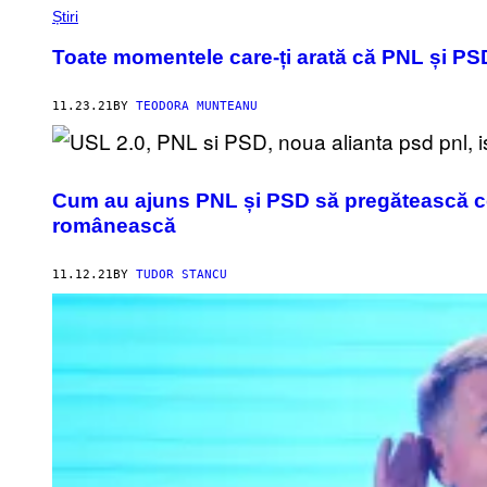
Știri
Toate momentele care-ți arată că PNL și PSD 
11.23.21
BY
TEODORA MUNTEANU
Cum au ajuns PNL și PSD să pregătească cea
românească
11.12.21
BY
TUDOR STANCU