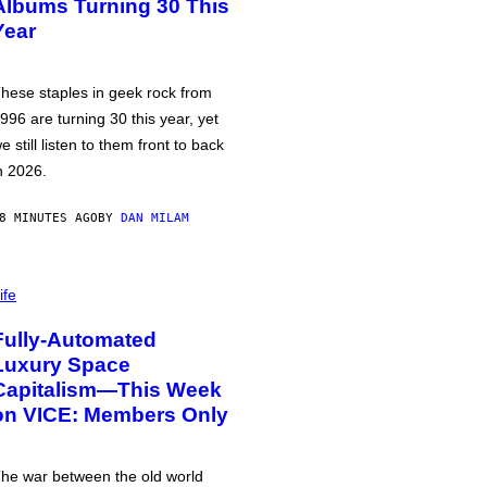
Albums Turning 30 This
Year
hese staples in geek rock from
996 are turning 30 this year, yet
e still listen to them front to back
n 2026.
8 MINUTES AGO
BY
DAN MILAM
ife
Fully-Automated
Luxury Space
Capitalism—This Week
on VICE: Members Only
he war between the old world