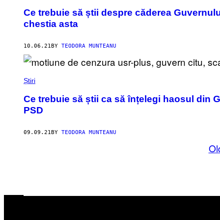
Ce trebuie să știi despre căderea Guvernulu
chestia asta
10.06.21
BY
TEODORA MUNTEANU
Știri
Ce trebuie să știi ca să înțelegi haosul di
PSD
09.09.21
BY
TEODORA MUNTEANU
Ol