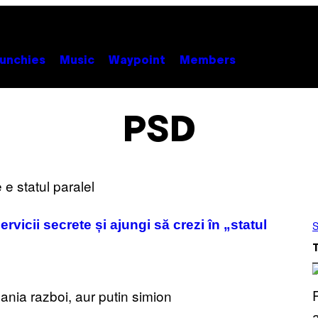
unchies
Music
Waypoint
Members
PSD
vicii secrete și ajungi să crezi în „statul
S