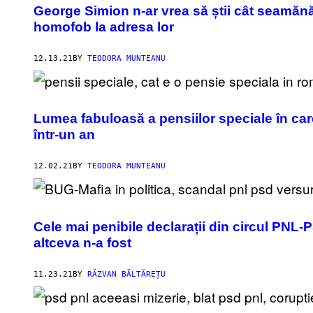
George Simion n-ar vrea să știi cât seamăn
homofob la adresa lor
12.13.21
BY
TEODORA MUNTEANU
Lumea fabuloasă a pensiilor speciale în car
într-un an
12.02.21
BY
TEODORA MUNTEANU
Cele mai penibile declarații din circul PNL-
altceva n-a fost
11.23.21
BY
RĂZVAN BĂLTĂREȚU