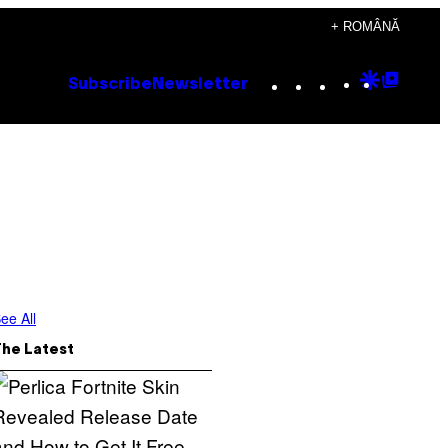
+ ROMÂNĂ
Instagram
TikTok
YouTube
Google
Goog
Subscribe
Newsletter
Discove
Top
Posts
ee All
The Latest