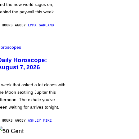
nd the new world rages on,
ehind the paywall this week.
 HOURS AGO
BY
EMMA GARLAND
oroscopes
Daily Horoscope:
August 7, 2026
 week that asked a lot closes with
he Moon sextiling Jupiter this
fternoon. The exhale you’ve
een waiting for arrives tonight.
 HOURS AGO
BY
ASHLEY FIKE