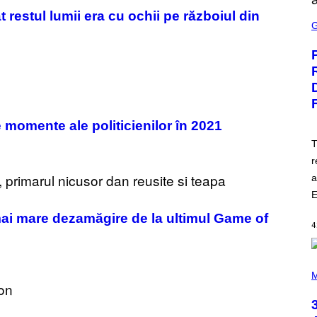
S
t restul lumii era cu ochii pe războiul din
C
R
E
E
N
S
H
O
T
:
 momente ale politicienilor în 2021
E
P
T
I
r
C
G
a
A
M
E
E
S
ai mare dezamăgire de la ultimul Game of
4
P
H
M
O
T
O
B