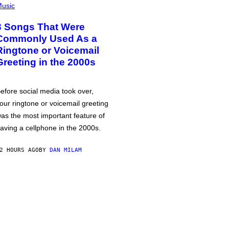
usic
3 Songs That Were
Commonly Used As a
Ringtone or Voicemail
Greeting in the 2000s
efore social media took over,
our ringtone or voicemail greeting
as the most important feature of
aving a cellphone in the 2000s.
2 HOURS AGO
BY
DAN MILAM