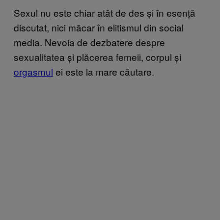
Sexul nu este chiar atât de des și în esență
discutat, nici măcar în elitismul din social
media. Nevoia de dezbatere despre
sexualitatea și plăcerea femeii, corpul și
orgasmul
ei este la mare căutare.