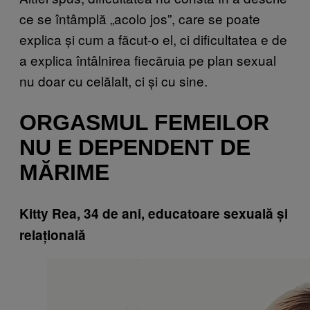
ce se întâmplă „acolo jos”, care se poate
explica și cum a făcut-o el, ci dificultatea e de
a explica întâlnirea fiecăruia pe plan sexual
nu doar cu celălalt, ci și cu sine.
ORGASMUL FEMEILOR
NU E DEPENDENT DE
MĂRIME
Kitty Rea, 34 de ani, educatoare sexuală și
relațională