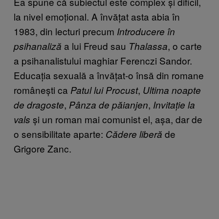
Ea spune că subiectul este complex și dificil,
la nivel emoțional. A învățat asta abia în
1983, din lecturi precum
Introducere în
a lui Freud sau
, o carte
psihanaliză
Thalassa
a psihanalistului maghiar Ferenczi Sandor.
Educația sexuală a învățat-o însă din romane
românești ca
,
Patul lui Procust
Ultima noapte
,
,
de dragoste
Pânza de păianjen
Invitație la
și un roman mai comunist el, așa, dar de
vals
o sensibilitate aparte:
de
Cădere liberă
Grigore Zanc.