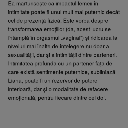
Ea mărturisește că impactul femeii în
intimitate poate fi unul mult mai puternic decât
cel de prezență fizică. Este vorba despre
transformarea emoțiilor (da, acest lucru se
întâmplă în orgasmul „vaginal”) și ridicarea la
niveluri mai înalte de înțelegere nu doar a
sexualității, dar și a intimității dintre parteneri.
Intimitatea profundă cu un partener față de
care există sentimente puternice, subliniază
Liana, poate fi un rezervor de putere
interioară, dar și o modalitate de refacere
emoțională, pentru fiecare dintre cei doi.