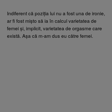
Indiferent că poziția lui nu a fost una de ironie,
ar fi fost mișto să ia în calcul varietatea de
femei și, implicit, varietatea de orgasme care
există. Așa că m-am dus eu către femei.