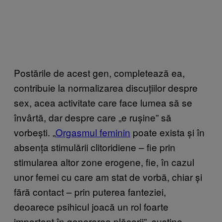
Postările de acest gen, completează ea,
contribuie la normalizarea discuțiilor despre
sex, acea activitate care face lumea să se
învârtă, dar despre care „e rușine” să
vorbești. „
Orgasmul feminin
poate exista și în
absența stimulării clitoridiene – fie prin
stimularea altor zone erogene, fie, în cazul
unor femei cu care am stat de vorbă, chiar și
fără contact – prin puterea fanteziei,
deoarece psihicul joacă un rol foarte
important în generarea plăcerii”, susține