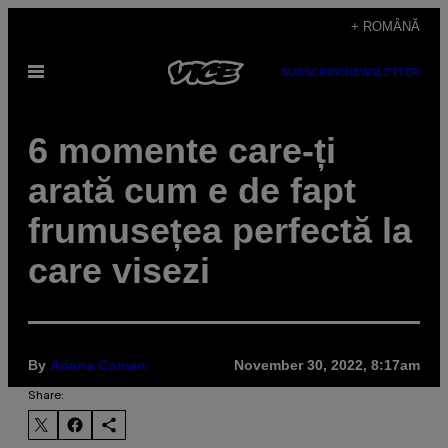
Skip
+ ROMÂNĂ
to
Open
SUBSCRIBE
NEWSLETTER
content
Menu
6 momente care-ți
arată cum e de fapt
frumusețea perfectă la
care visezi
By
Ariana Coman
November 30, 2022, 8:17am
Share: