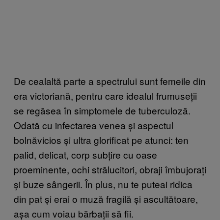
De cealaltă parte a spectrului sunt femeile din
era victoriană, pentru care idealul frumuseții
se regăsea în simptomele de tuberculoză.
Odată cu infectarea venea și aspectul
bolnăvicios și ultra glorificat pe atunci: ten
palid, delicat, corp subțire cu oase
proeminente, ochi strălucitori, obraji îmbujorați
și buze sângerii. În plus, nu te puteai ridica
din pat și erai o muză fragilă și ascultătoare,
așa cum voiau bărbații să fii.